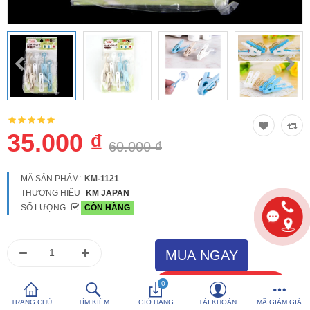
So sánh
Yêu thích (0)
Hotline:
0816 505 655
Tải App SanHangRe nhận Quà
35.000 ₫
60.000 ₫
MÃ SẢN PHẨM:
KM-1121
THƯƠNG HIỆU
KM JAPAN
SỐ LƯỢNG
CÒN HÀNG
0
TRANG CHỦ
TÌM KIẾM
GIỎ HÀNG
TÀI KHOẢN
MÃ GIẢM GIÁ