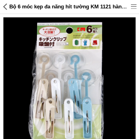
Bộ 6 móc kẹp đa năng hít tường KM 1121 hàng Nhật - 35,000 | Sanhangre
Đồ gia dụng & Nhà cửa
Điện gia dụng
Đồ tiện ích
Đồ chơi trẻ em
Sản phẩm khác
Thương hiệu
Tin tức