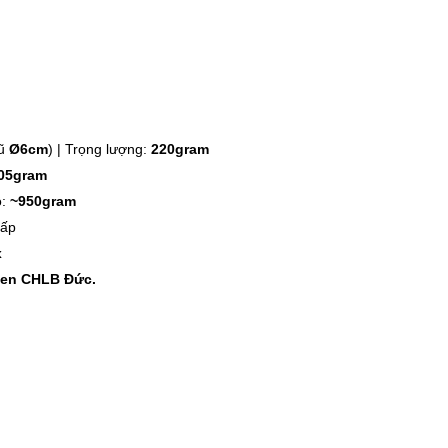
-46%
-46%
Kéo cắt gà Inox cao cấp
Nước rửa ch
24.5cm Kalpen KN..
Rookie-V 2L 
189.000 ₫
105.000 ₫
350.000 ₫
195.000 ₫
hũ
Ø6cm
) | Trọng lượng:
220gram
-40%
-44%
05gram
Bếp từ đơn Lumias LK24-
Bếp điện từ 
ộ:
~950gram
220B công suất 20..
ICE9300 công
cấp
689.000 ₫
999.000 ₫
x
1.150.000 ₫
1.799.000 ₫
pen CHLB Đức.