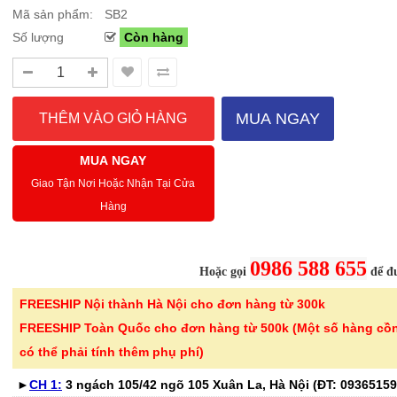
Mã sản phẩm:
SB2
Số lượng
Còn hàng
Sale Mừng Đại Lễ 30/4-01/5: CHÀO HÈ
Hướng dẫn sử dụng và cá
2026 Siêu giảm tới 40% tại Sanhangre
Máy hút bụi không dây 
Việt Nam
JET™ VS15A6031R1/SV
MUA NGAY
THÔNG BÁO CHÍNH THỨC TỪ
Để sử dụng máy hút bụi khôn
SANHANGRECăn cứ vào tình hình thời tiết
hiệu quả, bạn cần lắp ráp đúng
MUA NGAY
nắng nóng gia tăng trên toàn quốc,Că..
đầu hút và ch..
Giao Tận Nơi Hoặc Nhận Tại Cửa
Hàng
Chi tiết
0986 588 655
Hoặc gọi
để đư
FREESHIP Nội thành Hà Nội cho đơn hàng từ 300k
-41%
-32%
Bộ 6 cốc thủy tinh vân
Chai tẩy trắ
FREESHIP Toàn Quốc cho đơn hàng từ 500k (Một số hàng cồ
caro 350ml Seka S..
tay áo KOSE
có thể phải tính thêm phụ phí)
365.000 ₫
135.000 ₫
►
CH 1:
3 ngách 105/42 ngõ 105 Xuân La, Hà Nội (ĐT:
615.000 ₫
199.000 ₫
09365159