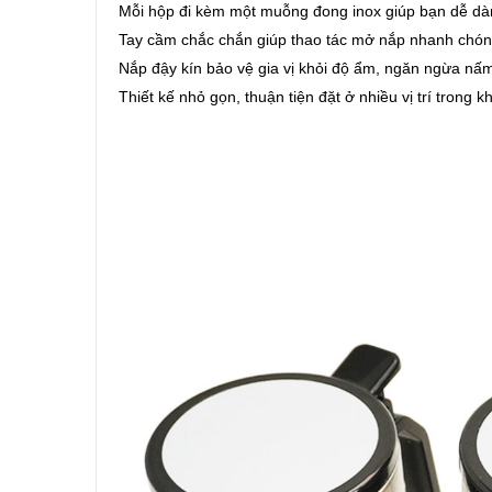
Mỗi hộp đi kèm một muỗng đong inox giúp bạn dễ dàng
Tay cầm chắc chắn giúp thao tác mở nắp nhanh chóng
Nắp đậy kín bảo vệ gia vị khỏi độ ẩm, ngăn ngừa nấ
Thiết kế nhỏ gọn, thuận tiện đặt ở nhiều vị trí trong k