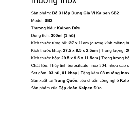
muỗng Inox
Sản phẩm:
Bộ 3 Hộp Đựng Gia Vị Kalpen SB2
Model:
SB2
Thương hiệu:
Kalpen Đức
Dung tích:
300ml (1 hũ)
Kích thước từng hũ:
Ø7 x 11cm
(đường kính miệng 
Kích thước khay:
27.5 x 8.5 x 2.5cm
| Trọng lượng:
2
Kích thước hộp:
29.5 x 9.5 x 11.5cm
| Trọng lương b
Chất liệu: Thủy tinh borosilicate, inox 304, nhựa cao 
Set gồm:
03 hũ, 01 khay
| Tặng kèm
03 muỗng ino
Sản xuất tại
Trung Quốc
, tiêu chuẩn công nghệ
Kal
Sản phẩm của
Tập đoàn Kalpen Đức