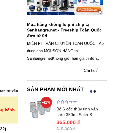
ch sạc pin
Mua hàng không lo phí ship tại
Sale Mừng Đ
SAMSUNG
Sanhangre.net - Freeship Toàn Quốc
2026 Siêu gi
đơn từ 0đ
Việt Nam
g dây Samsung
MIỄN PHÍ VẬN CHUYỂN TOÀN QUỐC - Áp
THÔNG BÁO 
 phụ kiện, chọn
dụng cho MỌI ĐƠN HÀNG tại
SANHANGRECăn 
Sanhangre.netKhông giới hạn giá trị đơn..
nắng nóng gia 
Chi tiết
Chi tiết
SẢN PHẨM MỚI NHẤT
ợc tư vấn
-41%
-32%
ng vùng cổ,
Bộ 6 cốc thủy tinh vân
ng kềnh
 Nhật..
caro 350ml Seka S..
365.000 ₫
22
)
615.000 ₫