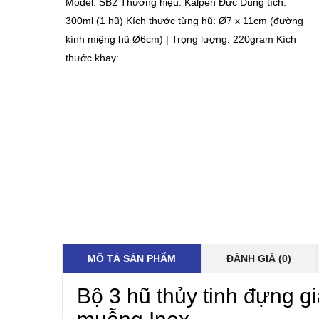
Model: SB2 Thương hiệu: Kalpen Đức Dung tích:
300ml (1 hũ) Kích thước từng hũ: Ø7 x 11cm (đường
kính miệng hũ Ø6cm) | Trọng lượng: 220gram Kích
thước khay: ...
MÔ TẢ SẢN PHẨM
ĐÁNH GIÁ (0)
Bộ 3 hũ thủy tinh đựng g