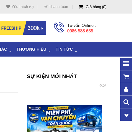
Yêu thích (0)
Thanh toán
Giỏ hàng
0
Tư vấn Online :
0986 588 655
HÁC
THƯƠNG HIỆU
TIN TỨC
SỰ KIỆN MỚI NHẤT
«
»
x