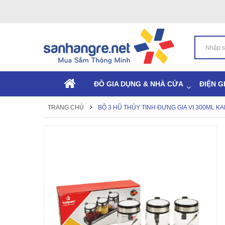
ĐỒ GIA DỤNG & NHÀ CỬA
ĐIỆN G
TRANG CHỦ
BỘ 3 HŨ THỦY TINH ĐỰNG GIA VỊ 300ML 