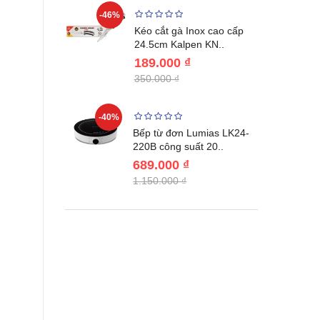
-46%
-46%
én WAI
Kéo cắt gà Inox cao cấp
Nhật Bản c..
24.5cm Kalpen KN..
189.000 ₫
350.000 ₫
-40%
-44%
đơn Elmich
Bếp từ đơn Lumias LK24-
 suát..
220B công suất 20..
689.000 ₫
1.150.000 ₫