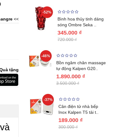
)
-52%
-28%
ệt Inox 304
angre
<<
Bình hoa thủy tinh dáng
BL221..
sóng Ombre Seka ..
345.000 ₫
720.000 ₫
-46%
-32%
ước giữ
Bồn ngâm chân massage
04 Lebenl..
tự động Kalpen G20..
Quà tặng
1.890.000 ₫
3.500.000 ₫
-37%
-22%
giữ nhiệt
Cân điện tử nhà bếp
benlang..
Inox Kalpen T5 tải t..
189.000 ₫
 và
300.000 ₫