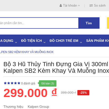
Tài khoản
So sánh
Tìm
IA DỤNG
ĐỒ TIỆN ÍCH
ĐỒ CHƠI TRẺ EM
SẢN PHẨM K
KALPEN SB2 KÈM KHAY VÀ MUỖNG INOX
Bộ 3 Hũ Thủy Tinh Đựng Gia Vị 300ml
Kalpen SB2 Kèm Khay Và Muỗng Ino
0 đánh giá
Đã bán (3)
299.000 ₫
399.000 ₫
-25%
Thương hiệu
Kalpen Group