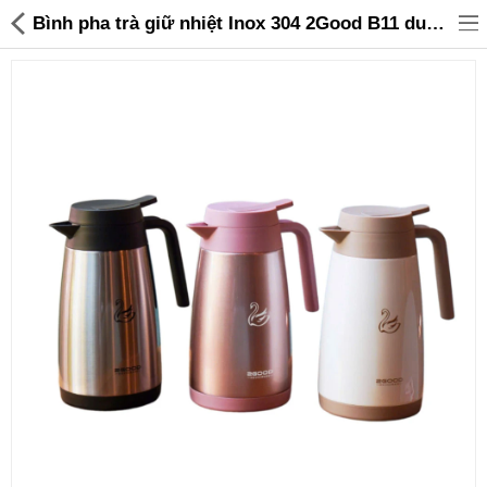
Bình pha trà giữ nhiệt Inox 304 2Good B11 dung tích 1000ml bảo hành 12 tháng - 345,000 | Sanhangre
Đồ gia dụng & Nhà cửa
Điện gia dụng
Đồ tiện ích
Đồ chơi trẻ em
Sản phẩm khác
Thương hiệu
Tin tức