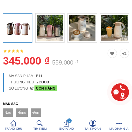
So sánh
Yêu thích (0)
Hotline:
0816 505 655
Tải App SanHangRe nhận Quà
345.000 ₫
559.000 ₫
MÃ SẢN PHẨM:
B11
THƯƠNG HIỆU
2GOOD
SỐ LƯỢNG
CÒN HÀNG
MÀU SẮC
Nâu
Hồng
Đen
0
TRANG CHỦ
TÌM KIẾM
GIỎ HÀNG
TÀI KHOẢN
MÃ GIẢM GIÁ