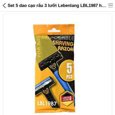
Set 5 dao cạo râu 3 lưỡi Lebenlang LBL1987 hàng Đức - 45,000 | Sanhangre
Đồ gia dụng & Nhà cửa
Điện gia dụng
Đồ tiện ích
Đồ chơi trẻ em
Sản phẩm khác
Thương hiệu
Tin tức