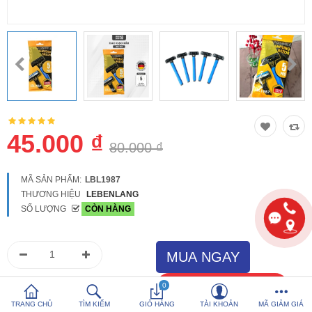
So sánh
Yêu thích (0)
Hotline:
0816 505 655
Tải App SanHangRe nhận Quà
45.000 ₫
80.000 ₫
MÃ SẢN PHẨM:
LBL1987
THƯƠNG HIỆU
LEBENLANG
SỐ LƯỢNG
CÒN HÀNG
0
TRANG CHỦ
TÌM KIẾM
GIỎ HÀNG
TÀI KHOẢN
MÃ GIẢM GIÁ