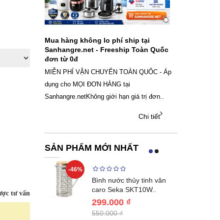
ch sạc pin
Mua hàng không lo phí ship tại
Sale Mừng Đ
SAMSUNG
Sanhangre.net - Freeship Toàn Quốc
2026 Siêu gi
đơn từ 0đ
Việt Nam
g dây Samsung
MIỄN PHÍ VẬN CHUYỂN TOÀN QUỐC - Áp
THÔNG BÁO 
 phụ kiện, chọn
dụng cho MỌI ĐƠN HÀNG tại
SANHANGRECăn 
Sanhangre.netKhông giới hạn giá trị đơn..
nắng nóng gia 
Chi tiết
Chi tiết
SẢN PHẨM MỚI NHẤT
-46%
-40%
Lumias LK24-
Bình nước thủy tinh vân
ất 20..
caro Seka SKT10W..
ợc tư vấn
299.000 ₫
550.000 ₫