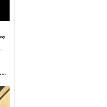
rong
êu
h
à an