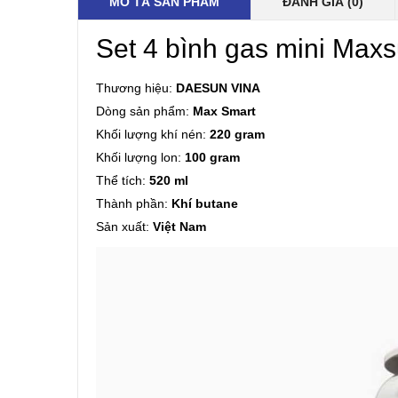
MÔ TẢ SẢN PHẨM
ĐÁNH GIÁ (0)
Set 4 bình gas mini Max
Thương hiệu:
DAESUN VINA
Dòng sản phẩm:
Max Smart
Khối lượng khí nén:
220 gram
Khối lượng lon:
100 gram
Thể tích:
520 ml
Thành phần:
Khí butane
Sản xuất:
Việt Nam