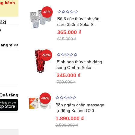
ng kềnh
-41%
-32%
ng vùng cổ,
Bộ 6 cốc thủy tinh vân
22
)
 Nhật..
caro 350ml Seka S..
)
365.000 ₫
615.000 ₫
angre
<<
-52%
-28%
ệt Inox 304
Bình hoa thủy tinh dáng
BL221..
sóng Ombre Seka ..
345.000 ₫
720.000 ₫
Quà tặng
-46%
-32%
ước giữ
Bồn ngâm chân massage
04 Lebenl..
tự động Kalpen G20..
1.890.000 ₫
3.500.000 ₫