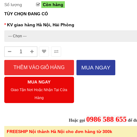
Số lượng
Còn hàng
TÙY CHỌN ĐANG CÓ
KV giao hàng Hà Nội, Hải Phòng
Sale Mừng Đại Lễ 30/4-01/5: CHÀO HÈ
Hướng dẫn sử dụng và cá
2026 Siêu giảm tới 40% tại Sanhangre
Máy hút bụi không dây 
Việt Nam
JET™ VS15A6031R1/SV
THÔNG BÁO CHÍNH THỨC TỪ
Để sử dụng máy hút bụi khôn
SANHANGRECăn cứ vào tình hình thời tiết
hiệu quả, bạn cần lắp ráp đúng
nắng nóng gia tăng trên toàn quốc,Că..
đầu hút và ch..
MUA NGAY
Chi tiết
MUA NGAY
Giao Tận Nơi Hoặc Nhận Tại Cửa
Hàng
-46%
-40%
Bình nước thủy tinh vân
Bếp từ đơn 
0986 588 655
caro Seka SKT10W..
220B công su
Hoặc gọi
để đư
299.000 ₫
689.000 ₫
FREESHIP Nội thành Hà Nội cho đơn hàng từ 300k
550.000 ₫
1.150.000 ₫