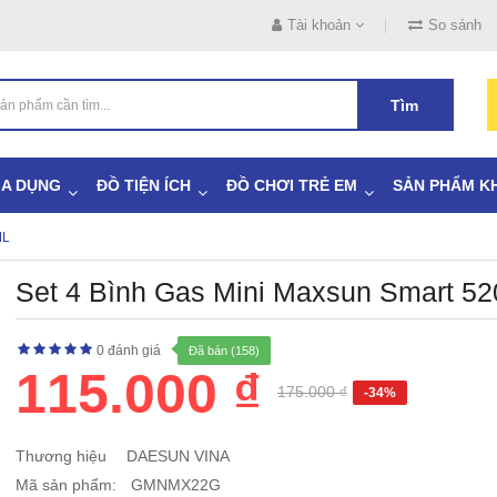
Tài khoản
So sánh
Tìm
IA DỤNG
ĐỒ TIỆN ÍCH
ĐỒ CHƠI TRẺ EM
SẢN PHẨM K
ML
Set 4 Bình Gas Mini Maxsun Smart 52
0 đánh giá
Đã bán (158)
115.000 ₫
175.000 ₫
-34%
Thương hiệu
DAESUN VINA
Mã sản phẩm:
GMNMX22G