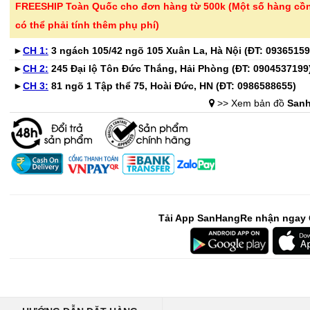
FREESHIP Toàn Quốc cho đơn hàng từ 500k (Một số hàng cồ
có thể phải tính thêm phụ phí)
-41%
-32%
Bộ 6 cốc thủy tinh vân
Chai tẩy trắ
►
CH 1:
3 ngách 105/42 ngõ 105 Xuân La, Hà Nội (ĐT:
09365159
caro 350ml Seka S..
tay áo KOSE
►
CH 2:
245 Đại lộ Tôn Đức Thắng, Hải Phòng (ĐT:
0904537199
365.000 ₫
135.000 ₫
►
CH 3:
81 ngõ 1 Tập thể 75, Hoài Đức, HN (ĐT:
0986588655
)
615.000 ₫
199.000 ₫
>> Xem bản đồ
Sanh
-52%
-28%
Bình hoa thủy tinh dáng
Bình giữ nhi
sóng Ombre Seka ..
Lebenlang L
345.000 ₫
279.000 ₫
720.000 ₫
389.000 ₫
Tải App SanHangRe nhận ngay 
-46%
-32%
Bồn ngâm chân massage
Bình đựng n
tự động Kalpen G20..
nhiệt Inox 3
1.890.000 ₫
399.000 ₫
3.500.000 ₫
589.000 ₫