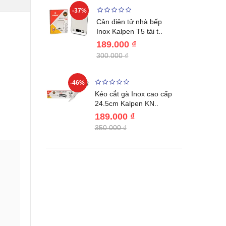
-37%
-22%
giữ nhiệt
Cân điện tử nhà bếp
benlang..
Inox Kalpen T5 tải t..
189.000 ₫
300.000 ₫
-46%
-46%
én WAI
Kéo cắt gà Inox cao cấp
Nhật Bản c..
24.5cm Kalpen KN..
189.000 ₫
350.000 ₫