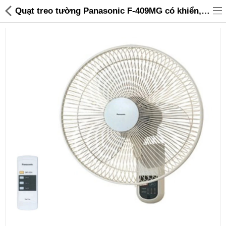
Quạt treo tường Panasonic F‑409MG có khiển, xuất xứ Malaysia - 2,090,000 | Sanhangre
Đồ gia dụng & Nhà cửa
Điện gia dụng
Đồ tiện ích
Đồ chơi trẻ em
Sản phẩm khác
Thương hiệu
Tin tức