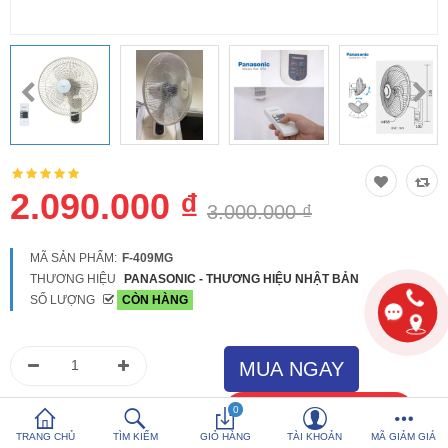
So sánh
Yêu thích (0)
Hotline:
0816 505 655
Tải App SanHangRe nhận Quà
2.090.000 ₫
3.000.000 ₫
MÃ SẢN PHẨM:
F‑409MG
THƯƠNG HIỆU
PANASONIC - THƯƠNG HIỆU NHẬT BẢN
SỐ LƯỢNG
CÒN HÀNG
0
TRANG CHỦ
TÌM KIẾM
GIỎ HÀNG
TÀI KHOẢN
MÃ GIẢM GIÁ