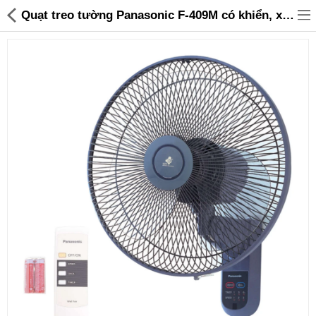
Quạt treo tường Panasonic F‑409M có khiển, xuất xứ Malaysia, bảo hành 12 tháng - 2,090,000 | Sanhangre
Đồ gia dụng & Nhà cửa
Điện gia dụng
Đồ tiện ích
Đồ chơi trẻ em
Sản phẩm khác
Thương hiệu
Tin tức