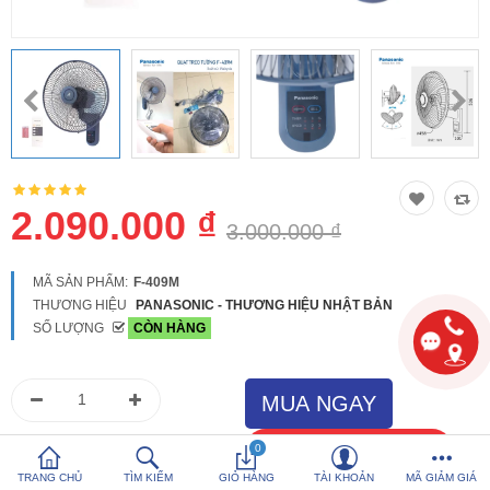
So sánh
Yêu thích (0)
Hotline:
0816 505 655
Tải App SanHangRe nhận Quà
2.090.000 ₫
3.000.000 ₫
MÃ SẢN PHẨM:
F‑409M
THƯƠNG HIỆU
PANASONIC - THƯƠNG HIỆU NHẬT BẢN
SỐ LƯỢNG
CÒN HÀNG
0
TRANG CHỦ
TÌM KIẾM
GIỎ HÀNG
TÀI KHOẢN
MÃ GIẢM GIÁ