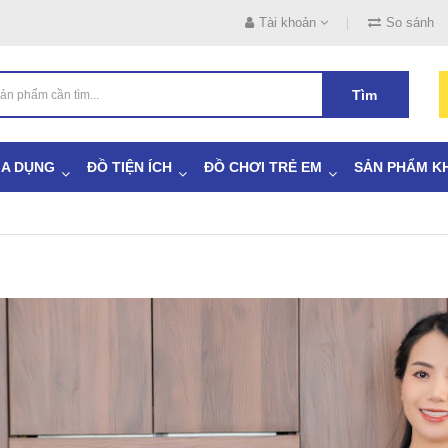
Tài khoản
So sánh
Tìm
IA DỤNG
ĐỒ TIỆN ÍCH
ĐỒ CHƠI TRẺ EM
SẢN PHẨM K