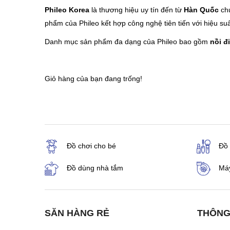
Phileo Korea
là thương hiệu uy tín đến từ
Hàn Quốc
chu
phẩm của Phileo kết hợp công nghệ tiên tiến với hiệu suấ
Danh mục sản phẩm đa dạng của Phileo bao gồm
nồi đ
Giỏ hàng của bạn đang trống!
Đồ chơi cho bé
Đồ
Đồ dùng nhà tắm
Máy
SĂN HÀNG RẺ
THÔNG