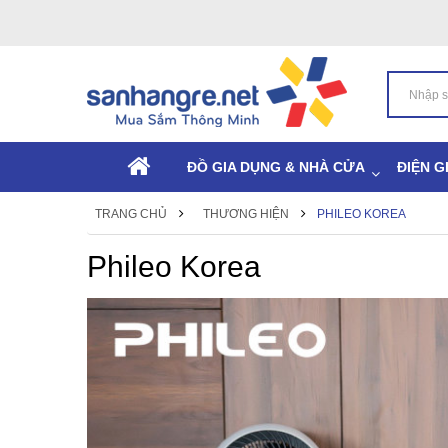
ĐỒ GIA DỤNG & NHÀ CỬA
ĐIỆN G
TRANG CHỦ
THƯƠNG HIỆN
PHILEO KOREA
Phileo Korea