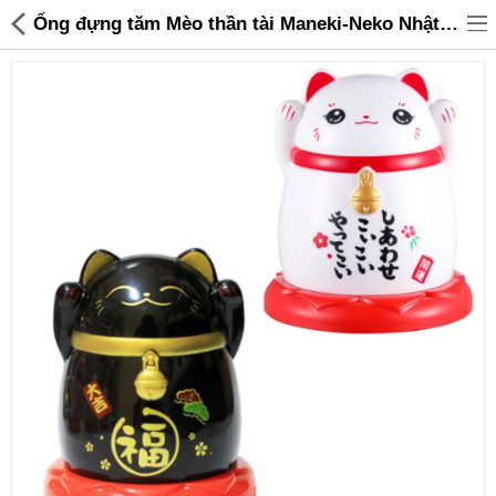
Ống đựng tăm Mèo thần tài Maneki-Neko Nhật Bản Miki 4640 - 55,000 | Sanhangre
Đồ gia dụng & Nhà cửa
Điện gia dụng
Đồ tiện ích
Đồ chơi trẻ em
Sản phẩm khác
Thương hiệu
Tin tức