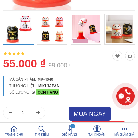
So sánh
Yêu thích (0)
Hotline:
0816 505 655
Tải App SanHangRe nhận Quà
55.000 ₫
99.000 ₫
MÃ SẢN PHẨM:
MK-4640
THƯƠNG HIỆU
MIKI JAPAN
SỐ LƯỢNG
CÒN HÀNG
0
TRANG CHỦ
TÌM KIẾM
GIỎ HÀNG
TÀI KHOẢN
MÃ GIẢM GIÁ