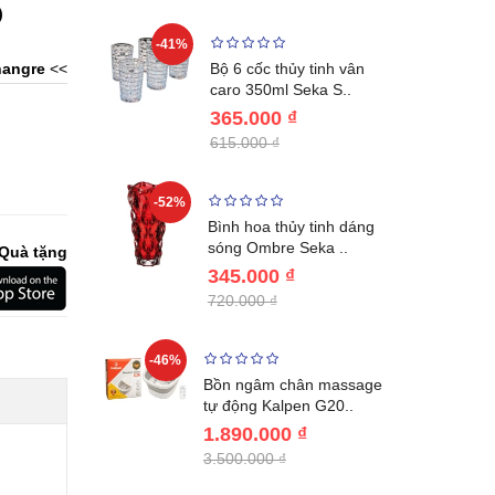
)
-41%
-32%
ng vùng cổ,
angre
<<
Bộ 6 cốc thủy tinh vân
 Nhật..
caro 350ml Seka S..
365.000 ₫
615.000 ₫
-52%
-28%
ệt Inox 304
Bình hoa thủy tinh dáng
BL221..
sóng Ombre Seka ..
Quà tặng
345.000 ₫
720.000 ₫
-46%
-32%
ước giữ
Bồn ngâm chân massage
04 Lebenl..
tự động Kalpen G20..
1.890.000 ₫
3.500.000 ₫