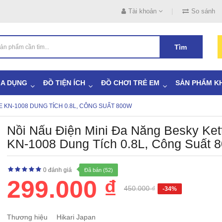
Tài khoản
So sánh
Tìm
IA DỤNG
ĐỒ TIỆN ÍCH
ĐỒ CHƠI TRẺ EM
SẢN PHẨM K
E KN-1008 DUNG TÍCH 0.8L, CÔNG SUẤT 800W
Nồi Nấu Điện Mini Đa Năng Besky Ket
KN-1008 Dung Tích 0.8L, Công Suất 
0 đánh giá
Đã bán (52)
299.000 ₫
450.000 ₫
-34%
Thương hiệu
Hikari Japan