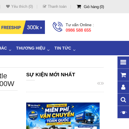
Yêu thích (0)
Thanh toán
Giỏ hàng
0
Tư vấn Online :
0986 588 655
HÁC
THƯƠNG HIỆU
TIN TỨC
tle
SỰ KIỆN MỚI NHẤT
«
»
800W