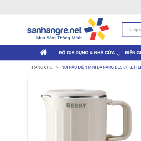
ĐỒ GIA DỤNG & NHÀ CỬA
ĐIỆN G
TRANG CHỦ
NỒI NẤU ĐIỆN MINI ĐA NĂNG BESKY KETTL