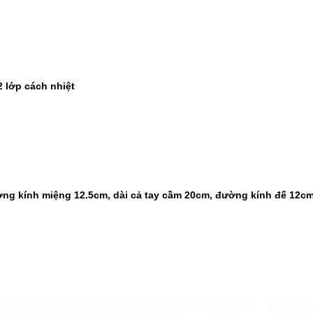
-37%
-22%
Cân điện tử nhà bếp
Bình ủ cháo 
Inox Kalpen T5 tải t..
Inox 304 Le
189.000 ₫
329.000 ₫
300.000 ₫
420.000 ₫
 2 lớp cách nhiệt
-46%
-46%
Kéo cắt gà Inox cao cấp
Nước rửa ch
24.5cm Kalpen KN..
Rookie-V 2L 
189.000 ₫
105.000 ₫
350.000 ₫
195.000 ₫
ờng kính miệng 12.5cm, dài cả tay cầm 20cm, đường kính đế 12cm