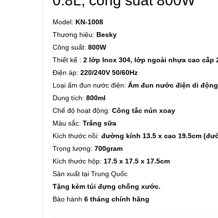
0.8L, công suất 800W
Model:
KN-1008
Thương hiệu:
Besky
Công suất:
800W
Thiết kế :
2 lớp Inox 304, lớp ngoài nhựa cao cấp
Điện áp:
220/240V 50/60Hz
Loại ấm đun nước điện:
Ấm đun nước điện di động
Dung tích:
800ml
Chế độ hoạt động:
Công tắc nún xoay
Màu sắc:
Trắng sữa
Kích thước nồi:
đường kính 13.5 x cao 19.5cm (đư
Trọng lượng:
700gram
Kích thước hộp:
17.5 x 17.5 x 17.5cm
Sản xuất tại Trung Quốc
Tặng kèm túi đựng chống xước.
Bảo hành
6 tháng chính hãng