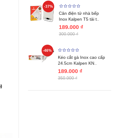
-37%
-22%
giữ nhiệt
Cân điện tử nhà bếp
benlang..
Inox Kalpen T5 tải t..
189.000 ₫
300.000 ₫
-46%
-46%
én WAI
Kéo cắt gà Inox cao cấp
Nhật Bản c..
24.5cm Kalpen KN..
189.000 ₫
350.000 ₫
)