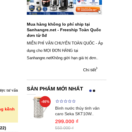
ch sạc pin
Mua hàng không lo phí ship tại
Sale Mừng Đ
SAMSUNG
Sanhangre.net - Freeship Toàn Quốc
2026 Siêu gi
đơn từ 0đ
Việt Nam
g dây Samsung
MIỄN PHÍ VẬN CHUYỂN TOÀN QUỐC - Áp
THÔNG BÁO 
 phụ kiện, chọn
dụng cho MỌI ĐƠN HÀNG tại
SANHANGRECăn 
Sanhangre.netKhông giới hạn giá trị đơn..
nắng nóng gia 
Chi tiết
Chi tiết
SẢN PHẨM MỚI NHẤT
ợc tư vấn
-46%
-40%
Lumias LK24-
Bình nước thủy tinh vân
ng kềnh
ất 20..
caro Seka SKT10W..
299.000 ₫
22
)
550.000 ₫