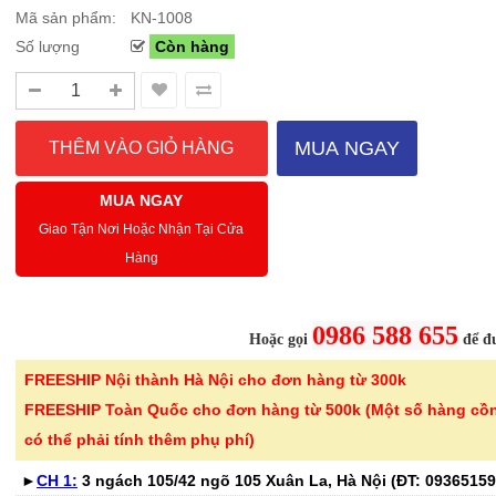
Mã sản phẩm:
KN-1008
Số lượng
Còn hàng
Sale Mừng Đại Lễ 30/4-01/5: CHÀO HÈ
Hướng dẫn sử dụng và cá
2026 Siêu giảm tới 40% tại Sanhangre
Máy hút bụi không dây 
Việt Nam
JET™ VS15A6031R1/SV
MUA NGAY
THÔNG BÁO CHÍNH THỨC TỪ
Để sử dụng máy hút bụi khôn
SANHANGRECăn cứ vào tình hình thời tiết
hiệu quả, bạn cần lắp ráp đúng
MUA NGAY
nắng nóng gia tăng trên toàn quốc,Că..
đầu hút và ch..
Giao Tận Nơi Hoặc Nhận Tại Cửa
Hàng
Chi tiết
0986 588 655
Hoặc gọi
để đư
FREESHIP Nội thành Hà Nội cho đơn hàng từ 300k
-46%
-40%
Bình nước thủy tinh vân
Bếp từ đơn 
FREESHIP Toàn Quốc cho đơn hàng từ 500k (Một số hàng cồ
caro Seka SKT10W..
220B công su
có thể phải tính thêm phụ phí)
299.000 ₫
689.000 ₫
►
CH 1:
3 ngách 105/42 ngõ 105 Xuân La, Hà Nội (ĐT:
550.000 ₫
1.150.000 ₫
09365159