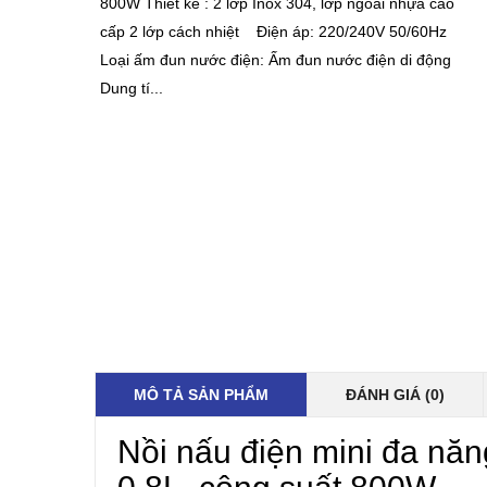
800W Thiết kế : 2 lớp Inox 304, lớp ngoài nhựa cao
cấp 2 lớp cách nhiệt Điện áp: 220/240V 50/60Hz
Loại ấm đun nước điện: Ấm đun nước điện di động
Dung tí...
MÔ TẢ SẢN PHẨM
ĐÁNH GIÁ (0)
Nồi nấu điện mini đa năn