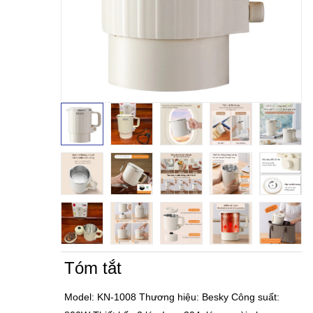
Tóm tắt
Model: KN-1008 Thương hiệu: Besky Công suất: