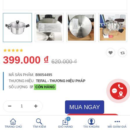
So sánh
Yêu thích (0)
Hotline:
0816 505 655
Tải App SanHangRe nhận Quà
399.000 ₫
620.000 ₫
MÃ SẢN PHẨM:
B9054495
THƯƠNG HIỆU
TEFAL - THƯƠNG HIỆU PHÁP
SỐ LƯỢNG
CÒN HÀNG
0
TRANG CHỦ
TÌM KIẾM
GIỎ HÀNG
TÀI KHOẢN
MÃ GIẢM GIÁ