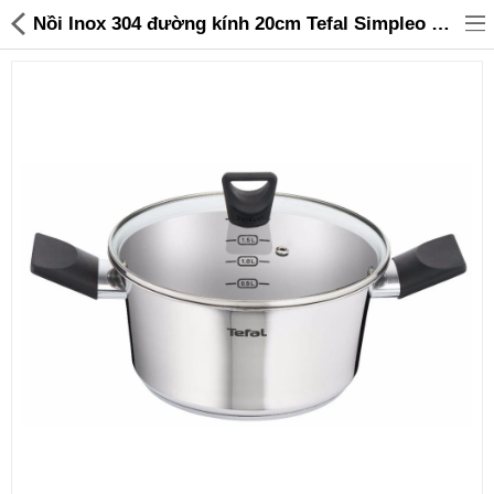
Nồi Inox 304 đường kính 20cm Tefal Simpleo B9054495 bảo hành chính hãng 5 năm - 399,000 | Sanhangre
Đồ gia dụng & Nhà cửa
Điện gia dụng
Đồ tiện ích
Đồ chơi trẻ em
Sản phẩm khác
Thương hiệu
Tin tức