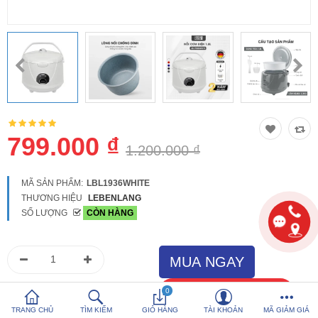
So sánh
Yêu thích (0)
Hotline:
0816 505 655
Tải App SanHangRe nhận Quà
799.000 ₫
1.200.000 ₫
MÃ SẢN PHẨM:
LBL1936WHITE
THƯƠNG HIỆU
LEBENLANG
SỐ LƯỢNG
CÒN HÀNG
0
TRANG CHỦ
TÌM KIẾM
GIỎ HÀNG
TÀI KHOẢN
MÃ GIẢM GIÁ