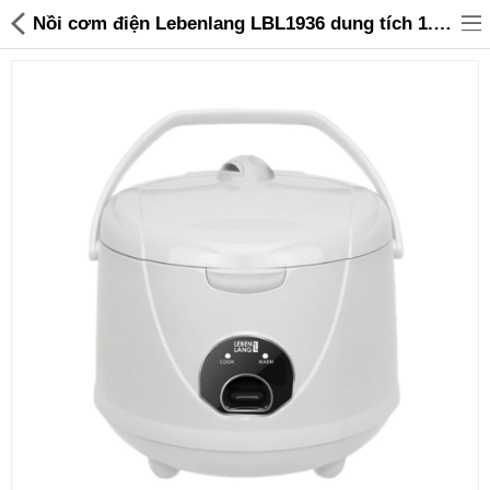
Nồi cơm điện Lebenlang LBL1936 dung tích 1.8L công suất 700W màu trắng - 799,000 | Sanhangre
Đồ gia dụng & Nhà cửa
Điện gia dụng
Đồ tiện ích
Đồ chơi trẻ em
Sản phẩm khác
Thương hiệu
Tin tức