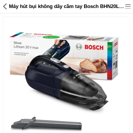
Máy hút bụi không dây cầm tay Bosch BHN20L 20V công suất 125W thời gian 45 phút hàng Đức - 2,589,000 | Sanhangre
Đồ gia dụng & Nhà cửa
Điện gia dụng
Đồ tiện ích
Đồ chơi trẻ em
Sản phẩm khác
Thương hiệu
Tin tức