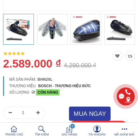
So sánh
Yêu thích (0)
Hotline:
0816 505 655
Tải App SanHangRe nhận Quà
2.589.000 ₫
4.290.000 ₫
MÃ SẢN PHẨM:
BHN20L
THƯƠNG HIỆU
BOSCH - THƯƠNG HIỆU ĐỨC
SỐ LƯỢNG
CÒN HÀNG
0
TRANG CHỦ
TÌM KIẾM
GIỎ HÀNG
TÀI KHOẢN
MÃ GIẢM GIÁ