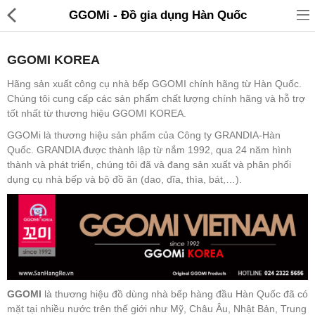
GGOMi - Đồ gia dụng Hàn Quốc
GGOMI KOREA
Hãng sản xuất công cụ nhà bếp GGOMI chính hãng từ Hàn Quốc.
Chúng tôi cung cấp các sản phẩm chất lượng chính hãng và hỗ trợ
tốt nhất từ thương hiệu GGOMI KOREA.
Đồ gia dụng & Nhà cửa
GGOMi là thương hiệu sản phẩm của Công ty GRANDIA-Hàn
Quốc. GRANDIA được thành lập từ nắm 1992, qua 24 năm hình
Điện gia dụng
thành và phát triển, chúng tôi đã và đang sản xuất và phân phối
dụng cụ nhà bếp và bộ đồ ăn (dao, dĩa, thìa, bát,…).
Đồ tiện ích
Đồ chơi trẻ em
Sản phẩm khác
Thương hiệu
GGOMI
là thương hiệu đồ dùng nhà bếp hàng đầu Hàn Quốc đã có
Tin tức
mặt tại nhiều nước trên thế giới như Mỹ, Châu Âu, Nhật Bản, Trung