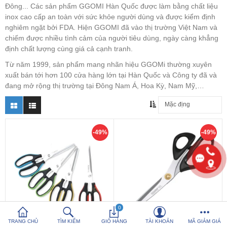
Đông... Các sản phẩm GGOMI Hàn Quốc được làm bằng chất liệu
inox cao cấp an toàn với sức khỏe người dùng và được kiểm định
So sánh
Yêu thích (0)
nghiêm ngặt bởi FDA. Hiện GGOMI đã vào thị trường Việt Nam và
chiếm được nhiều tình cảm của người tiêu dùng, ngày càng khẳng
định chất lượng cùng giá cả cạnh tranh.
Hotline:
0816 505 655
Tải App SanHangRe nhận Quà
Từ năm 1999, sản phẩm mang nhãn hiệu GGOMi thường xuyên
xuất bán tới hơn 100 cửa hàng lớn tại Hàn Quốc và Công ty đã và
đang mở rộng thị trường tại Đông Nam Á, Hoa Kỳ, Nam Mỹ,…
-49%
-49%
0
TRANG CHỦ
TÌM KIẾM
GIỎ HÀNG
TÀI KHOẢN
MÃ GIẢM GIÁ