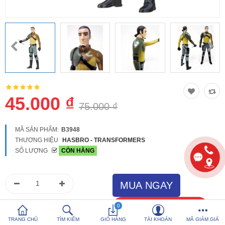
So sánh
Yêu thích (0)
Hotline:
0816 505 655
Tải App SanHangRe nhận Quà
45.000 ₫
75.000 ₫
MÃ SẢN PHẨM:
B3948
THƯƠNG HIỆU
HASBRO - TRANSFORMERS
SỐ LƯỢNG
CÒN HÀNG
0
TRANG CHỦ
TÌM KIẾM
GIỎ HÀNG
TÀI KHOẢN
MÃ GIẢM GIÁ