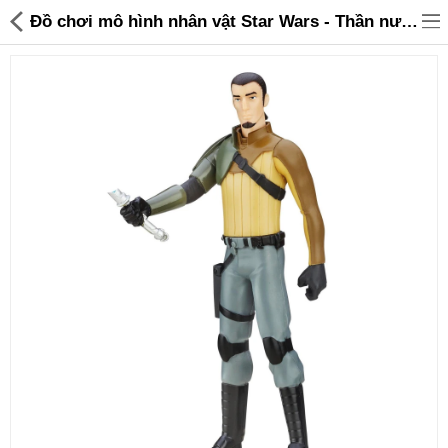
Đồ chơi mô hình nhân vật Star Wars - Thần nước Kanan Jarrus - 45,000 | Sanhangre
Đồ gia dụng & Nhà cửa
Điện gia dụng
Đồ tiện ích
Đồ chơi trẻ em
Sản phẩm khác
Thương hiệu
Tin tức