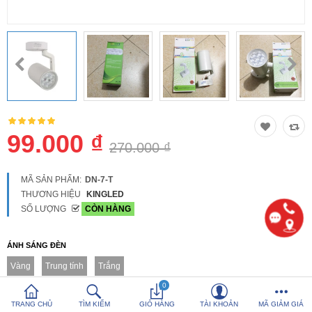
So sánh
Yêu thích (0)
Hotline:
0816 505 655
Tải App SanHangRe nhận Quà
99.000 ₫
270.000 ₫
MÃ SẢN PHẨM:
DN-7-T
THƯƠNG HIỆU
KINGLED
SỐ LƯỢNG
CÒN HÀNG
ÁNH SÁNG ĐÈN
Vàng
Trung tính
Trắng
0
TRANG CHỦ
TÌM KIẾM
GIỎ HÀNG
TÀI KHOẢN
MÃ GIẢM GIÁ