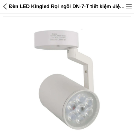
Đèn LED Kingled Rọi ngồi DN-7-T tiết kiệm điện 7w màu trắng bảo hành 03 tháng - 99,000 | Sanhangre
Đồ gia dụng & Nhà cửa
Điện gia dụng
Đồ tiện ích
Đồ chơi trẻ em
Sản phẩm khác
Thương hiệu
Tin tức