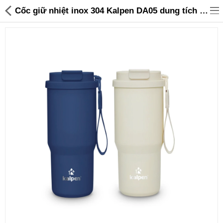
Cốc giữ nhiệt inox 304 Kalpen DA05 dung tích 750ml chuẩn Châu Âu - 499,000 | Sanhangre
Đồ gia dụng & Nhà cửa
Điện gia dụng
Đồ tiện ích
Đồ chơi trẻ em
Sản phẩm khác
Thương hiệu
Tin tức