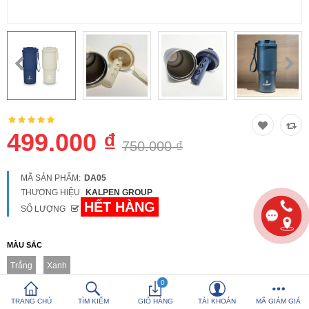
So sánh
Yêu thích (0)
Hotline:
0816 505 655
Tải App SanHangRe nhận Quà
499.000 ₫
750.000 ₫
MÃ SẢN PHẨM:
DA05
THƯƠNG HIỆU
KALPEN GROUP
HẾT HÀNG
SỐ LƯỢNG
MÀU SẮC
Trắng
Xanh
0
TRANG CHỦ
TÌM KIẾM
GIỎ HÀNG
TÀI KHOẢN
MÃ GIẢM GIÁ