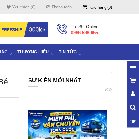
Yêu thích (0)
Thanh toán
Giỏ hàng
0
Tư vấn Online :
0986 588 655
HÁC
THƯƠNG HIỆU
TIN TỨC
Bé
SỰ KIỆN MỚI NHẤT
«
»