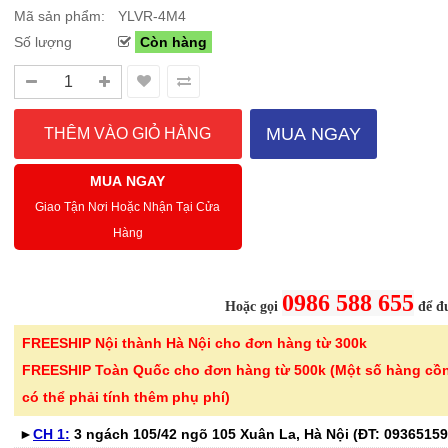
Mã sản phẩm:
YLVR-4M4
Số lượng
Còn hàng
Sale Mừng Đại Lễ 30/4-01/5: CHÀO HÈ
Hướng dẫn sử dụng và cá
2026 Siêu giảm tới 40% tại Sanhangre
Máy hút bụi không dây 
Việt Nam
JET™ VS15A6031R1/SV
MUA NGAY
THÔNG BÁO CHÍNH THỨC TỪ
Để sử dụng máy hút bụi khôn
SANHANGRECăn cứ vào tình hình thời tiết
hiệu quả, bạn cần lắp ráp đúng
MUA NGAY
nắng nóng gia tăng trên toàn quốc,Că..
đầu hút và ch..
Giao Tận Nơi Hoặc Nhận Tại Cửa
Hàng
Chi tiết
0986 588 655
Hoặc gọi
để đư
FREESHIP Nội thành Hà Nội cho đơn hàng từ 300k
-46%
-40%
Bình nước thủy tinh vân
Bếp từ đơn 
FREESHIP Toàn Quốc cho đơn hàng từ 500k (Một số hàng cồ
caro Seka SKT10W..
220B công su
có thể phải tính thêm phụ phí)
299.000 ₫
689.000 ₫
►
CH 1:
3 ngách 105/42 ngõ 105 Xuân La, Hà Nội (ĐT:
550.000 ₫
1.150.000 ₫
09365159