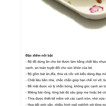
Đặc điểm nổi bật
-
Bộ đồ dùng ăn cho bé
được làm bằng chất liệu nhự
cạnh, an toàn tuyệt đối cho sức khỏe của bé.
​- Bộ gồm bát ăn,đĩa, thìa và cốc với kiểu dáng đẹp
- Chất liệu bền nhẹ, chắc chắn giúp hạn chế rơi vỡ, 
- Bề mặt được xử lý nhẵn bóng, không góc cạnh an to
- Miệng bát rộng, lòng bát đủ sâu giúp mẹ hoặc bé c
- Thìa được thiết kế mềm với các cạnh tròn, nhỏ vừa
- Họa tiết xinh xắn, nhiều hình ngộ nghĩnh với tông 