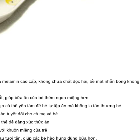
a melamin cao cấp, không chứa chất độc hại, bề mặt nhẵn bóng không
 mắt, giúp bữa ăn của bé thêm ngon miệng hơn.
bạn có thể yên tâm để bé tự tập ăn mà không lo tổn thương bé.
àn tuyệt đối cho cả mẹ và bé
ó thể dễ dàng xúc thức ăn
 với khuôn miệng của trẻ
màu tươi tắn, giúp các bé hào hứng dùng bữa hơn.