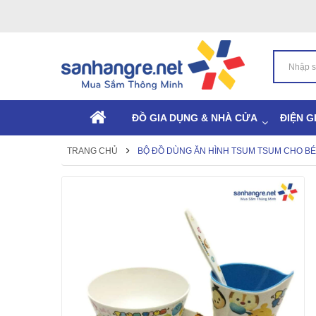
ĐỒ GIA DỤNG & NHÀ CỬA
ĐIỆN G
TRANG CHỦ
BỘ ĐỒ DÙNG ĂN HÌNH TSUM TSUM CHO B