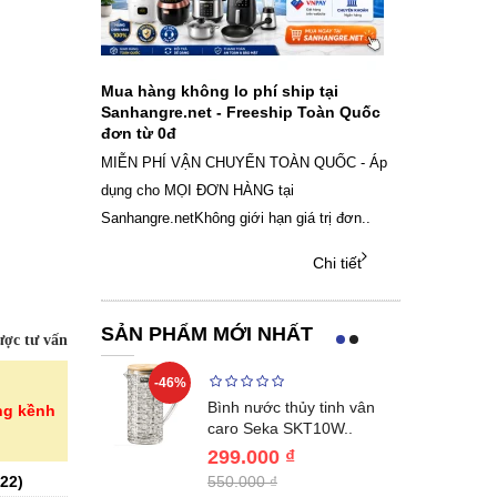
ch sạc pin
Mua hàng không lo phí ship tại
Sale Mừng Đ
SAMSUNG
Sanhangre.net - Freeship Toàn Quốc
2026 Siêu gi
đơn từ 0đ
Việt Nam
g dây Samsung
MIỄN PHÍ VẬN CHUYỂN TOÀN QUỐC - Áp
THÔNG BÁO 
 phụ kiện, chọn
dụng cho MỌI ĐƠN HÀNG tại
SANHANGRECăn 
Sanhangre.netKhông giới hạn giá trị đơn..
nắng nóng gia 
Chi tiết
Chi tiết
SẢN PHẨM MỚI NHẤT
ợc tư vấn
-46%
-40%
Lumias LK24-
Bình nước thủy tinh vân
ng kềnh
ất 20..
caro Seka SKT10W..
299.000 ₫
22
)
550.000 ₫