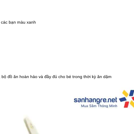
-37%
-22%
Cân điện tử nhà bếp
Bình ủ cháo 
Inox Kalpen T5 tải t..
Inox 304 Le
à các bạn màu xanh
189.000 ₫
329.000 ₫
300.000 ₫
420.000 ₫
-46%
-46%
Kéo cắt gà Inox cao cấp
Nước rửa ch
24.5cm Kalpen KN..
Rookie-V 2L 
189.000 ₫
105.000 ₫
350.000 ₫
195.000 ₫
ột bộ đồ ăn hoàn hảo và đầy đủ cho bé trong thời kỳ ăn dặm