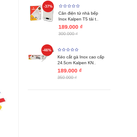
-37%
-22%
giữ nhiệt
Cân điện tử nhà bếp
benlang..
Inox Kalpen T5 tải t..
189.000 ₫
300.000 ₫
-46%
-46%
én WAI
Kéo cắt gà Inox cao cấp
Nhật Bản c..
24.5cm Kalpen KN..
189.000 ₫
350.000 ₫