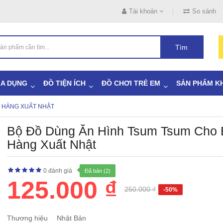
Tài khoản
So sánh
Tìm
IA DỤNG
ĐỒ TIỆN ÍCH
ĐỒ CHƠI TRẺ EM
SẢN PHẨM K
É HÀNG XUẤT NHẬT
Bộ Đồ Dùng Ăn Hình Tsum Tsum Cho 
Hàng Xuất Nhật
0 đánh giá
Đã bán (2)
125.000 ₫
250.000 ₫
-50%
Thương hiệu
Nhật Bản