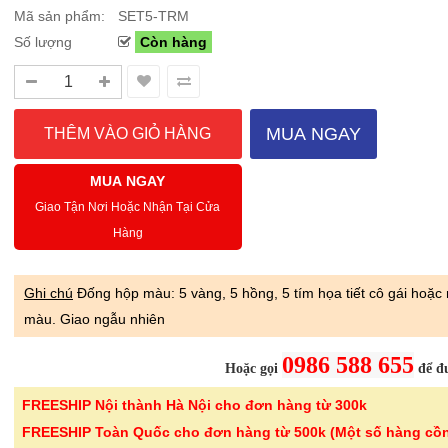
Mã sản phẩm:
SET5-TRM
Số lượng
Còn hàng
Sale Mừng Đại Lễ 30/4-01/5: CHÀO HÈ
Hướng dẫn sử dụng và cá
2026 Siêu giảm tới 40% tại Sanhangre
Máy hút bụi không dây 
Việt Nam
JET™ VS15A6031R1/SV
MUA NGAY
THÔNG BÁO CHÍNH THỨC TỪ
Để sử dụng máy hút bụi khôn
SANHANGRECăn cứ vào tình hình thời tiết
hiệu quả, bạn cần lắp ráp đúng
MUA NGAY
nắng nóng gia tăng trên toàn quốc,Că..
đầu hút và ch..
Giao Tận Nơi Hoặc Nhận Tại Cửa
Hàng
Chi tiết
Ghi chú
Đống hộp màu: 5 vàng, 5 hồng, 5 tím họa tiết cô gái hoặc
màu. Giao ngẫu nhiên
-46%
-46%
0986 588 655
Bình thủy tinh cao cấp
Kéo cắt gà I
Hoặc gọi
để đư
vân lưới dập nổi ..
24.5cm Kalp
FREESHIP Nội thành Hà Nội cho đơn hàng từ 300k
299.000 ₫
189.000 ₫
FREESHIP Toàn Quốc cho đơn hàng từ 500k (Một số hàng cồ
550.000 ₫
350.000 ₫