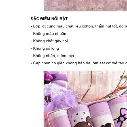
ĐẶC ĐIỂM NỔI BẬT
- Lớp lót cùng màu chất liệu cotton, thấm hút tốt, độ 
- Không màu nhuộm
- Không chất gây hại
- Không sổ lông
- Không nhăn, mềm mịn
- Cạp chun co giãn không hằn da, ôm sát cơ thể tạo 