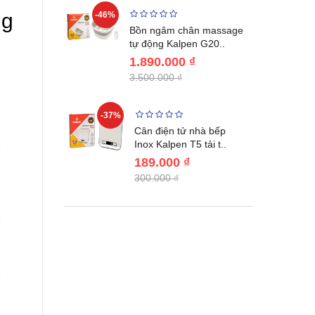
ng
-46%
-32%
ước giữ
Bồn ngâm chân massage
04 Lebenl..
tự động Kalpen G20..
1.890.000 ₫
3.500.000 ₫
-37%
-22%
giữ nhiệt
Cân điện tử nhà bếp
benlang..
Inox Kalpen T5 tải t..
189.000 ₫
300.000 ₫