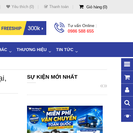
Yêu thích (0)
Thanh toán
Giỏ hàng
0
Tư vấn Online :
0986 588 655
HÁC
THƯƠNG HIỆU
TIN TỨC
i,
SỰ KIỆN MỚI NHẤT
«
»