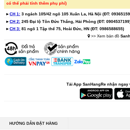
có thể phải tính thêm phụ phí)
-46%
-40%
►
CH 1:
3 ngách 105/42 ngõ 105 Xuân La, Hà Nội (ĐT:
09365159
Bình nước thủy tinh vân
Bếp từ đơn 
►
CH 2:
245 Đại lộ Tôn Đức Thắng, Hải Phòng (ĐT:
0904537199
caro Seka SKT10W..
220B công su
►
CH 3:
81 ngõ 1 Tập thể 75, Hoài Đức, HN (ĐT:
0986588655
)
299.000 ₫
689.000 ₫
>> Xem bản đồ
Sanh
550.000 ₫
1.150.000 ₫
-41%
-32%
Bộ 6 cốc thủy tinh vân
Chai tẩy trắ
caro 350ml Seka S..
tay áo KOSE
365.000 ₫
135.000 ₫
615.000 ₫
199.000 ₫
Tải App SanHangRe nhận ngay 
-52%
-28%
Bình hoa thủy tinh dáng
Bình giữ nhi
sóng Ombre Seka ..
Lebenlang L
345.000 ₫
279.000 ₫
720.000 ₫
389.000 ₫
HƯỚNG DẪN ĐẶT HÀNG