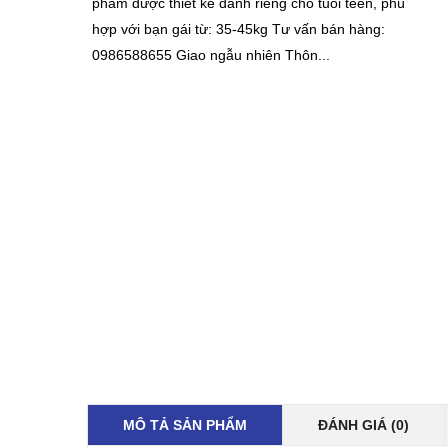
phẩm được thiết kế dành riêng cho tuổi teen, phù
hợp với bạn gái từ: 35-45kg Tư vấn bán hàng:
0986588655 Giao ngẫu nhiên Thôn...
MÔ TẢ SẢN PHẨM
ĐÁNH GIÁ (0)