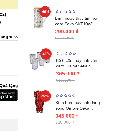
-46%
-40%
22
)
Lumias LK24-
Bình nước thủy tinh vân
)
ất 20..
caro Seka SKT10W..
299.000 ₫
angre
<<
550.000 ₫
-41%
-32%
ng vùng cổ,
Bộ 6 cốc thủy tinh vân
 Nhật..
caro 350ml Seka S..
365.000 ₫
615.000 ₫
Quà tặng
-52%
-28%
ệt Inox 304
Bình hoa thủy tinh dáng
BL221..
sóng Ombre Seka ..
345.000 ₫
720.000 ₫