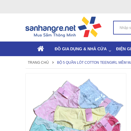
ĐỒ GIA DỤNG & NHÀ CỬA
ĐIỆN G
TRANG CHỦ
BỘ 5 QUẦN LÓT COTTON TEENGIRL MỀM M