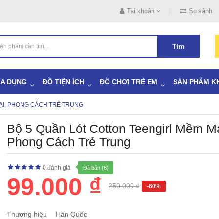
Tài khoản
So sánh
Tìm
IA DỤNG
ĐỒ TIỆN ÍCH
ĐỒ CHƠI TRẺ EM
SẢN PHẨM K
ẠI, PHONG CÁCH TRẺ TRUNG
Bộ 5 Quần Lót Cotton Teengirl Mềm Mạ
Phong Cách Trẻ Trung
0 đánh giá
Đã bán (8)
99.000 ₫
250.000 ₫
-60%
Thương hiệu
Hàn Quốc