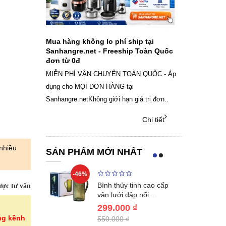
ch sạc pin
Mua hàng không lo phí ship tại
Sale Mừng Đ
SAMSUNG
Sanhangre.net - Freeship Toàn Quốc
2026 Siêu gi
đơn từ 0đ
Việt Nam
g dây Samsung
MIỄN PHÍ VẬN CHUYỂN TOÀN QUỐC - Áp
THÔNG BÁO 
 phụ kiện, chọn
dụng cho MỌI ĐƠN HÀNG tại
SANHANGRECăn 
Sanhangre.netKhông giới hạn giá trị đơn..
nắng nóng gia 
Chi tiết
Chi tiết
 nhiều
SẢN PHẨM MỚI NHẤT
-46%
-46%
nox cao cấp
Bình thủy tinh cao cấp
ợc tư vấn
en KN..
vân lưới dập nổi ..
299.000 ₫
ng kềnh
550.000 ₫