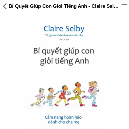
Bí Quyết Giúp Con Giỏi Tiếng Anh - Claire Selby - 29,000 | Sanhangre
Đồ gia dụng & Nhà cửa
Điện gia dụng
Đồ tiện ích
Đồ chơi trẻ em
Sản phẩm khác
Thương hiệu
Tin tức