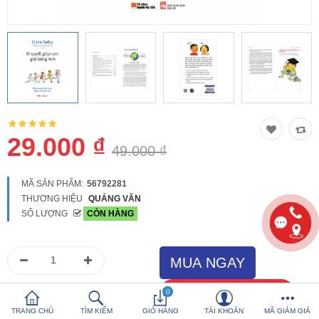
So sánh
Yêu thích (0)
Hotline:
0816 505 655
Tải App SanHangRe nhận Quà
29.000 ₫
49.000 ₫
MÃ SẢN PHẨM:
56792281
THƯƠNG HIỆU
QUẢNG VĂN
SỐ LƯỢNG
CÒN HÀNG
0
TRANG CHỦ
TÌM KIẾM
GIỎ HÀNG
TÀI KHOẢN
MÃ GIẢM GIÁ