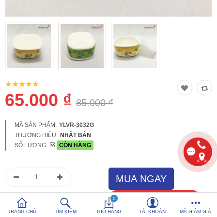
So sánh
Yêu thích (0)
Hotline:
0816 505 655
Tải App SanHangRe nhận Quà
65.000 ₫
85.000 ₫
MÃ SẢN PHẨM:
YLVR-3032G
THƯƠNG HIỆU
NHẬT BẢN
SỐ LƯỢNG
CÒN HÀNG
0
TRANG CHỦ
TÌM KIẾM
GIỎ HÀNG
TÀI KHOẢN
MÃ GIẢM GIÁ