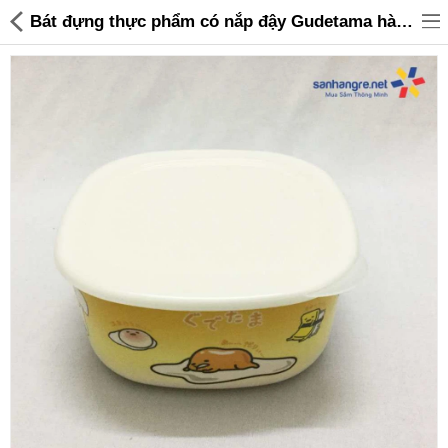
Bát đựng thực phẩm có nắp đậy Gudetama hàng xuất Nhật - 65,000 | Sanhangre
Đồ gia dụng & Nhà cửa
Điện gia dụng
Đồ tiện ích
Đồ chơi trẻ em
Sản phẩm khác
Thương hiệu
Tin tức