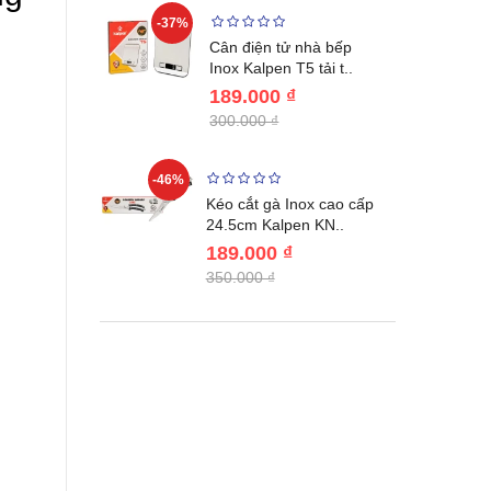
-37%
-22%
giữ nhiệt
Cân điện tử nhà bếp
benlang..
Inox Kalpen T5 tải t..
189.000 ₫
300.000 ₫
-46%
-46%
én WAI
Kéo cắt gà Inox cao cấp
Nhật Bản c..
24.5cm Kalpen KN..
189.000 ₫
350.000 ₫