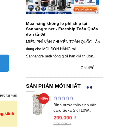
ch sạc pin
Mua hàng không lo phí ship tại
Sale Mừng Đ
SAMSUNG
Sanhangre.net - Freeship Toàn Quốc
2026 Siêu gi
đơn từ 0đ
Việt Nam
g dây Samsung
MIỄN PHÍ VẬN CHUYỂN TOÀN QUỐC - Áp
THÔNG BÁO 
 phụ kiện, chọn
dụng cho MỌI ĐƠN HÀNG tại
SANHANGRECăn 
Sanhangre.netKhông giới hạn giá trị đơn..
nắng nóng gia 
Chi tiết
Chi tiết
SẢN PHẨM MỚI NHẤT
ợc tư vấn
-46%
-40%
Lumias LK24-
Bình nước thủy tinh vân
ất 20..
caro Seka SKT10W..
ng kềnh
299.000 ₫
550.000 ₫