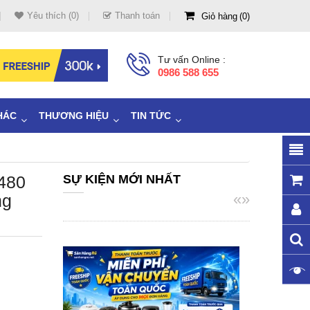
Yêu thích (0)
Thanh toán
Giỏ hàng
0
Tư vấn Online :
0986 588 655
HÁC
THƯƠNG HIỆU
TIN TỨC
480
SỰ KIỆN MỚI NHẤT
«
»
ng