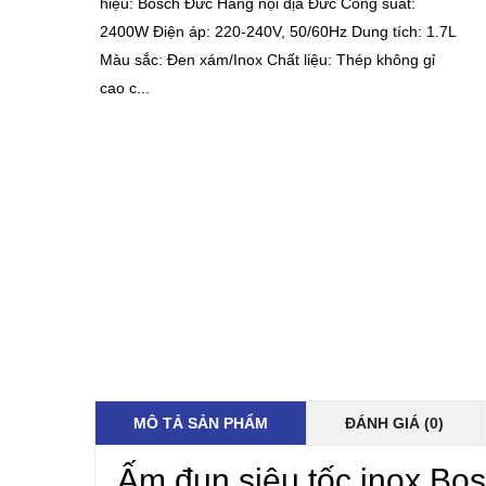
hiệu: Bosch Đức Hàng nội địa Đức Công suất:
2400W Điện áp: 220-240V, 50/60Hz Dung tích: 1.7L
Màu sắc: Đen xám/Inox Chất liệu: Thép không gỉ
cao c...
MÔ TẢ SẢN PHẨM
ĐÁNH GIÁ (0)
Ấm đun siêu tốc inox Bo