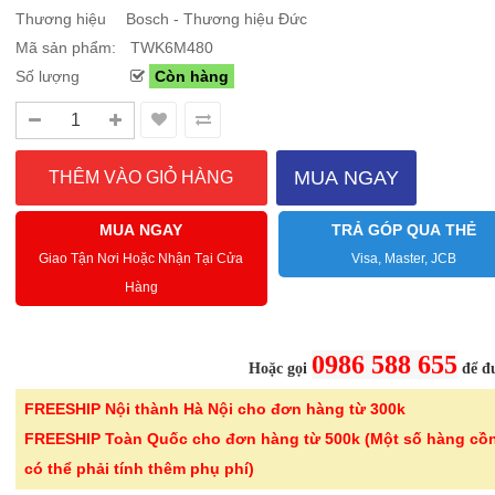
Thương hiệu
Bosch - Thương hiệu Đức
Mã sản phẩm:
TWK6M480
Số lượng
Còn hàng
Sale Mừng Đại Lễ 30/4-01/5: CHÀO HÈ
Hướng dẫn sử dụng và cá
2026 Siêu giảm tới 40% tại Sanhangre
Máy hút bụi không dây 
Việt Nam
JET™ VS15A6031R1/SV
THÔNG BÁO CHÍNH THỨC TỪ
Để sử dụng máy hút bụi khôn
MUA NGAY
SANHANGRECăn cứ vào tình hình thời tiết
hiệu quả, bạn cần lắp ráp đúng
nắng nóng gia tăng trên toàn quốc,Că..
đầu hút và ch..
MUA NGAY
TRẢ GÓP QUA THẺ
Giao Tận Nơi Hoặc Nhận Tại Cửa
Visa, Master, JCB
Chi tiết
Hàng
0986 588 655
Hoặc gọi
để đư
-46%
-40%
Bình nước thủy tinh vân
Bếp từ đơn 
FREESHIP Nội thành Hà Nội cho đơn hàng từ 300k
caro Seka SKT10W..
220B công su
FREESHIP Toàn Quốc cho đơn hàng từ 500k (Một số hàng cồ
299.000 ₫
689.000 ₫
có thể phải tính thêm phụ phí)
550.000 ₫
1.150.000 ₫