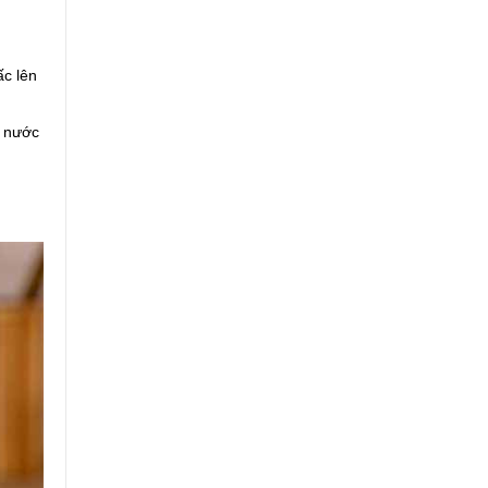
ấc lên
g nước