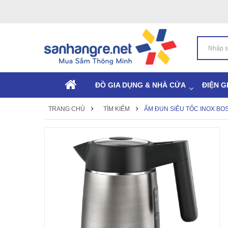
ĐỒ GIA DỤNG & NHÀ CỬA
ĐIỆN G
TRANG CHỦ
TÌM KIẾM
ẤM ĐUN SIÊU TỐC INOX BO