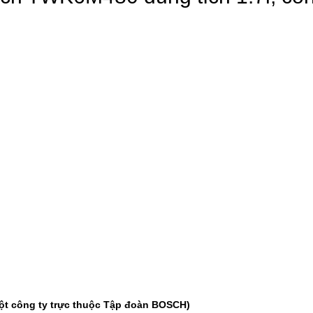
-37%
-22%
Cân điện tử nhà bếp
Bình ủ cháo 
Inox Kalpen T5 tải t..
Inox 304 Le
189.000 ₫
329.000 ₫
300.000 ₫
420.000 ₫
-46%
-46%
Kéo cắt gà Inox cao cấp
Nước rửa ch
24.5cm Kalpen KN..
Rookie-V 2L 
189.000 ₫
105.000 ₫
350.000 ₫
195.000 ₫
ột công ty trực thuộc Tập đoàn BOSCH)