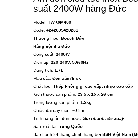
suất 2400W hàng Đức
Model:
TWK6M480
Code:
4242005420261
Thương hiệu:
Bosch Đức
Hàng nội địa Đức
Công suất:
2400W
Điện áp:
220-240V, 50/60Hz
Dung tích:
1.7L
Màu sắc:
Đen xám/Inox
Chất liệu:
Thép không gỉ cao cấp, nhựa cao cấp
Kích thước sản phẩm:
23.5 x 15 x 26 cm
Trọng lượng sản phẩm:
1.2kg
Chiều dài dây điện: ~0,8 m
Tính năng ấm đun nước:
Sôi nhanh, Đé xoay
Sản xuất tại
Trung Quốc
Bảo hành 24 tháng chính hãng bởi
BSH Việt Nam (M