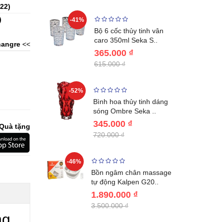
22
)
)
-41%
-32%
ng vùng cổ,
Bộ 6 cốc thủy tinh vân
 Nhật..
caro 350ml Seka S..
angre
<<
365.000 ₫
615.000 ₫
-52%
-28%
ệt Inox 304
Bình hoa thủy tinh dáng
BL221..
sóng Ombre Seka ..
345.000 ₫
Quà tặng
720.000 ₫
-46%
-32%
ước giữ
Bồn ngâm chân massage
04 Lebenl..
tự động Kalpen G20..
1.890.000 ₫
3.500.000 ₫
ng