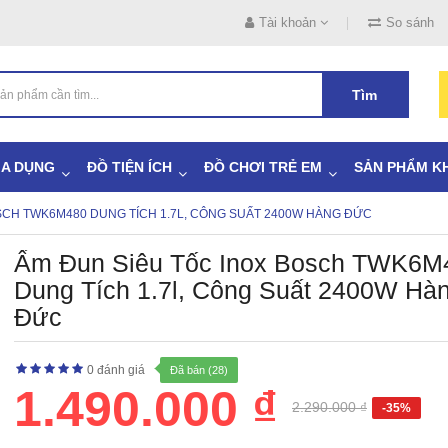
Tài khoản
So sánh
Tìm
IA DỤNG
ĐỒ TIỆN ÍCH
ĐỒ CHƠI TRẺ EM
SẢN PHẨM K
SCH TWK6M480 DUNG TÍCH 1.7L, CÔNG SUẤT 2400W HÀNG ĐỨC
Ấm Đun Siêu Tốc Inox Bosch TWK6M
Dung Tích 1.7l, Công Suất 2400W Hà
Đức
0 đánh giá
Đã bán (28)
1.490.000 ₫
2.290.000 ₫
-35%