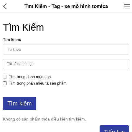
Tìm Kiếm - Tag - xe mô hình tomica
Tìm Kiếm
Tìm kiếm:
Đồ gia dụng & Nhà cửa
Điện gia dụng
Tìm trong danh mục con
Đồ tiện ích
Tìm trong phần miêu tả sản phẩm
Đồ chơi trẻ em
Sản phẩm khác
Thương hiệu
Không có sản phẩm thỏa điều kiện tìm kiếm.
Tin tức