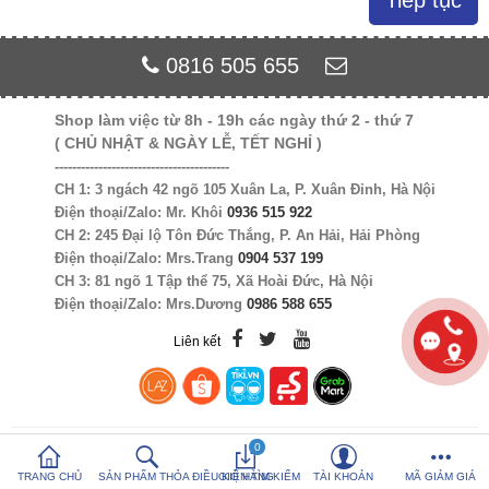
Tiếp tục
So sánh sản
Yêu thích (0)
0816 505 655
phẩm (%s)
Shop làm việc từ 8h - 19h các ngày thứ 2 - thứ 7
Hotline:
0816 505 655
( CHỦ NHẬT & NGÀY LỄ, TẾT NGHỈ )
Tải App SanHangRe nhận Quà
----------------------------------------
CH 1: 3 ngách 42 ngõ 105 Xuân La, P. Xuân Đỉnh, Hà Nội
Điện thoại/Zalo: Mr. Khôi
0936 515 922
CH 2: 245 Đại lộ Tôn Đức Thắng, P. An Hải, Hải Phòng
Điện thoại/Zalo: Mrs.Trang
0904 537 199
CH 3: 81 ngõ 1 Tập thể 75, Xã Hoài Đức, Hà Nội
Điện thoại/Zalo: Mrs.Dương
0986 588 655
Liên kết
0
TRANG CHỦ
SẢN PHẨM THỎA ĐIỀU KIỆN TÌM KIẾM
GIỎ HÀNG
TÀI KHOẢN
MÃ GIẢM GIÁ