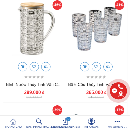
-46%
-41%
So sánh sản
Yêu thích (0)
phẩm (%s)
Hotline:
0816 505 655
Tải App SanHangRe nhận Quà
Bình Nước Thủy Tinh Vân Caro Seka SKT10W1 Dung Tích 1L Nắp Tre
Bộ 6 Cốc Thủy Tinh Vân Caro 350ml Seka SKT35S6 Màu Trắng
299.000 ₫
365.000 ₫
550.000 ₫
615.000 ₫
-39%
-17%
0
TRANG CHỦ
SẢN PHẨM THỎA ĐIỀU KIỆN TÌM KIẾM
GIỎ HÀNG
TÀI KHOẢN
MÃ GIẢM GIÁ