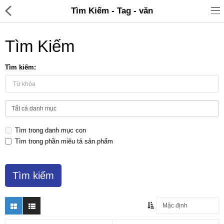
Tìm Kiếm - Tag - văn
Tìm Kiếm
Tìm kiếm:
Đồ gia dụng & Nhà cửa
Điện gia dụng
Tìm trong danh mục con
Đồ tiện ích
Tìm trong phần miêu tả sản phẩm
Đồ chơi trẻ em
Sản phẩm khác
Thương hiệu
Tin tức