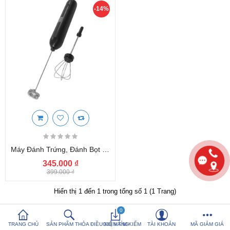
-14%
So sánh sản
Yêu thích (0)
phẩm (%s)
Hotline:
0816 505 655
Tải App SanHangRe nhận Quà
Máy Đánh Trứng, Đánh Bọt Cafe Cầm Tay Mini Lebenlang LBL4588 Hàng Đức
345.000 ₫
399.000 ₫
Hiển thị 1 đến 1 trong tổng số 1 (1 Trang)
0
TRANG CHỦ
SẢN PHẨM THỎA ĐIỀU KIỆN TÌM KIẾM
GIỎ HÀNG
TÀI KHOẢN
MÃ GIẢM GIÁ