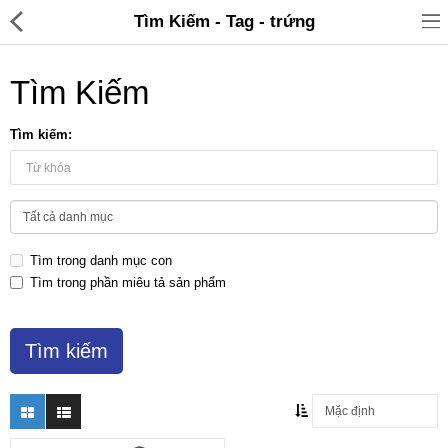
Tìm Kiếm - Tag - trứng
Tìm Kiếm
Tìm kiếm:
Đồ gia dụng & Nhà cửa
Điện gia dụng
Tìm trong danh mục con
Đồ tiện ích
Tìm trong phần miêu tả sản phẩm
Đồ chơi trẻ em
Sản phẩm khác
Thương hiệu
Tin tức