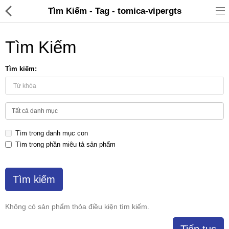
Tìm Kiếm - Tag - tomica-vipergts
Tìm Kiếm
Tìm kiếm:
Đồ gia dụng & Nhà cửa
Điện gia dụng
Tìm trong danh mục con
Đồ tiện ích
Tìm trong phần miêu tả sản phẩm
Đồ chơi trẻ em
Sản phẩm khác
Thương hiệu
Không có sản phẩm thỏa điều kiện tìm kiếm.
Tin tức