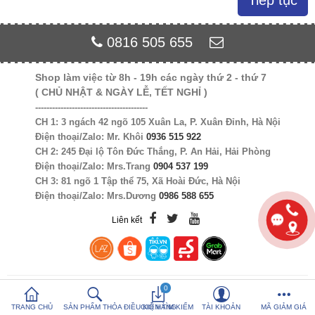
Tiếp tục
So sánh sản
Yêu thích (0)
0816 505 655
phẩm (%s)
Shop làm việc từ 8h - 19h các ngày thứ 2 - thứ 7
Hotline:
0816 505 655
( CHỦ NHẬT & NGÀY LỄ, TẾT NGHỈ )
Tải App SanHangRe nhận Quà
----------------------------------------
CH 1: 3 ngách 42 ngõ 105 Xuân La, P. Xuân Đỉnh, Hà Nội
Điện thoại/Zalo: Mr. Khôi
0936 515 922
CH 2: 245 Đại lộ Tôn Đức Thắng, P. An Hải, Hải Phòng
Điện thoại/Zalo: Mrs.Trang
0904 537 199
CH 3: 81 ngõ 1 Tập thể 75, Xã Hoài Đức, Hà Nội
Điện thoại/Zalo: Mrs.Dương
0986 588 655
Liên kết
0
TRANG CHỦ
SẢN PHẨM THỎA ĐIỀU KIỆN TÌM KIẾM
GIỎ HÀNG
TÀI KHOẢN
MÃ GIẢM GIÁ