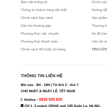
Bảo mật thông tin
Chính sá
Thông tin khách hàng cần biết
Hướng dẫ
Chính sách bảo hành
Sản phẩm
Câu hỏi thường gặp
Thương h
Phương thức vận chuyển
Sơ đồ tra
Phương thức thanh toán
Liên hệ v
Chính sách đổi hoặc trả hàng
TRA CỨU
THÔNG TIN LIÊN HỆ
Mở cửa : 8H - 19H | Từ thứ 2 - thứ 7
CHỦ NHẬT & NGÀY LỄ, TẾT NGHỈ
0816 505 655
Hotline :
CH 1
:
3 ngách 105/42 ngõ 105 Xuân La, Hà Nội