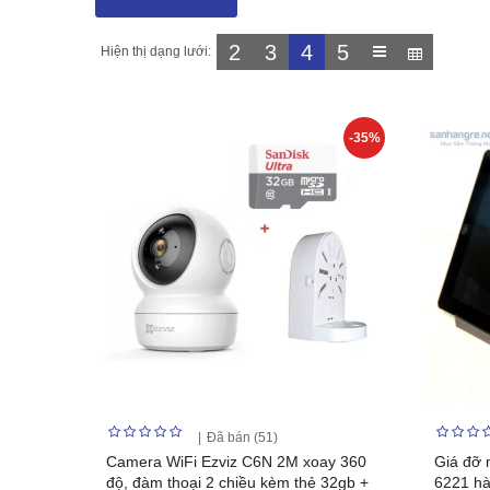
2
3
4
5
Hiện thị dạng lưới:
-35%
Đã bán (51)
Camera WiFi Ezviz C6N 2M xoay 360
Giá đỡ 
độ, đàm thoại 2 chiều kèm thẻ 32gb +
6221 hà