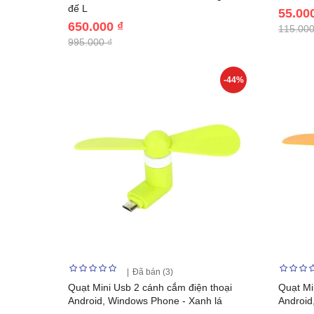
đế L
55.00
650.000 ₫
115.000
995.000 ₫
-44%
Đã bán (3)
Quạt Mini Usb 2 cánh cắm điện thoại
Quạt Mi
Android, Windows Phone - Xanh lá
Android