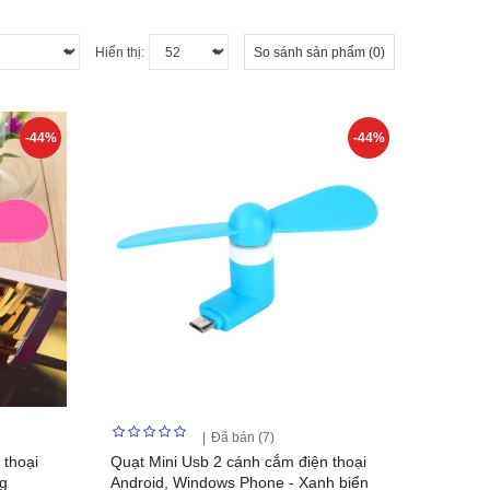
Hiển thị:
So sánh sản phẩm (0)
-44%
-44%
Đã bán (7)
 thoại
Quạt Mini Usb 2 cánh cắm điện thoại
g
Android, Windows Phone - Xanh biển