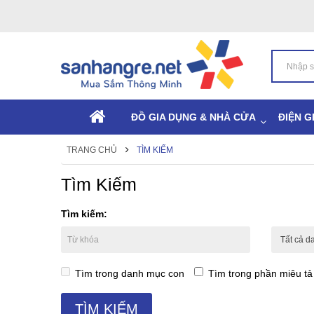
ĐỒ GIA DỤNG & NHÀ CỬA
ĐIỆN G
TRANG CHỦ
TÌM KIẾM
Tìm Kiếm
Tìm kiếm:
Tìm trong danh mục con
Tìm trong phần miêu t