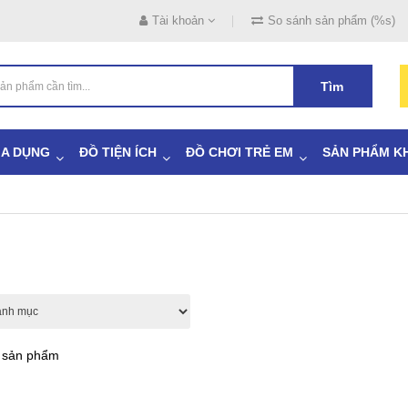
Tài khoản
So sánh sản phẩm (%s)
Tìm
IA DỤNG
ĐỒ TIỆN ÍCH
ĐỒ CHƠI TRẺ EM
SẢN PHẨM K
ả sản phẩm