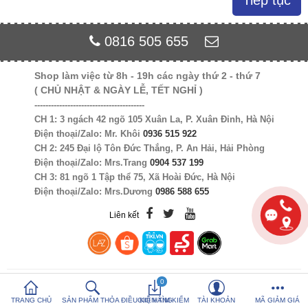
Tiếp tục
So sánh sản
Yêu thích (0)
0816 505 655
phẩm (%s)
Shop làm việc từ 8h - 19h các ngày thứ 2 - thứ 7
Hotline:
0816 505 655
( CHỦ NHẬT & NGÀY LỄ, TẾT NGHỈ )
Tải App SanHangRe nhận Quà
----------------------------------------
CH 1: 3 ngách 42 ngõ 105 Xuân La, P. Xuân Đỉnh, Hà Nội
Điện thoại/Zalo: Mr. Khôi
0936 515 922
CH 2: 245 Đại lộ Tôn Đức Thắng, P. An Hải, Hải Phòng
Điện thoại/Zalo: Mrs.Trang
0904 537 199
CH 3: 81 ngõ 1 Tập thể 75, Xã Hoài Đức, Hà Nội
Điện thoại/Zalo: Mrs.Dương
0986 588 655
Liên kết
0
TRANG CHỦ
SẢN PHẨM THỎA ĐIỀU KIỆN TÌM KIẾM
GIỎ HÀNG
TÀI KHOẢN
MÃ GIẢM GIÁ