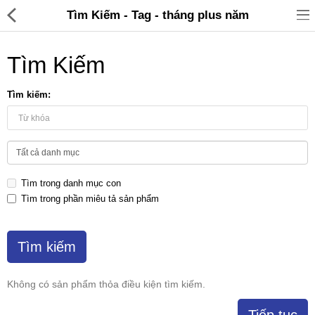
Tìm Kiếm - Tag - tháng plus năm
Tìm Kiếm
Tìm kiếm:
Đồ gia dụng & Nhà cửa
Điện gia dụng
Tìm trong danh mục con
Đồ tiện ích
Tìm trong phần miêu tả sản phẩm
Đồ chơi trẻ em
Sản phẩm khác
Thương hiệu
Không có sản phẩm thỏa điều kiện tìm kiếm.
Tin tức