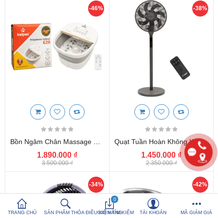
-46%
-38%
So sánh sản
Yêu thích (0)
phẩm (%s)
Hotline:
0816 505 655
Tải App SanHangRe nhận Quà
Bồn Ngâm Chân Massage Tự Động Kalpen G20 Dung Tích 8L, Gấp Gọn, Kèm Khiển Từ Xa
Quạt Tuần Hoàn Không Khí 360 Độ Kalpen 7 Cánh F12 Kèm Khiển Từ Xa
1.890.000 ₫
1.450.000 ₫
3.500.000 ₫
2.350.000 ₫
-34%
-42%
0
TRANG CHỦ
SẢN PHẨM THỎA ĐIỀU KIỆN TÌM KIẾM
GIỎ HÀNG
TÀI KHOẢN
MÃ GIẢM GIÁ