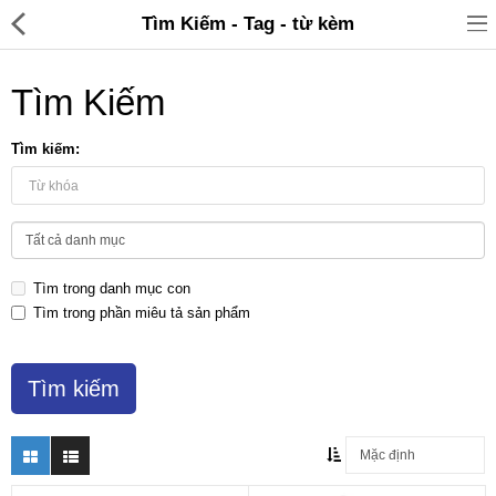
Tìm Kiếm - Tag - từ kèm
Tìm Kiếm
Tìm kiếm:
Đồ gia dụng & Nhà cửa
Điện gia dụng
Tìm trong danh mục con
Đồ tiện ích
Tìm trong phần miêu tả sản phẩm
Đồ chơi trẻ em
Sản phẩm khác
Thương hiệu
Tin tức