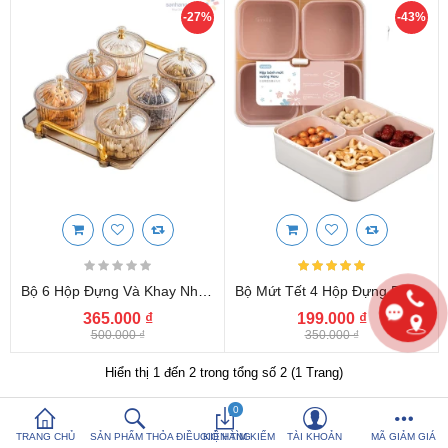
-27%
-43%
So sánh sản
Yêu thích (0)
phẩm (%s)
Hotline:
0816 505 655
Tải App SanHangRe nhận Quà
Bộ 6 Hộp Đựng Và Khay Nhựa Cao Cấp Đựng Mứt Tết 2026
Bộ Mứt Tết 4 Hộp Đựng Bánh Kẹo Hạt Dưa Vuông Inochi Haru Hàng Xuất Nhật
365.000 ₫
199.000 ₫
500.000 ₫
350.000 ₫
Hiển thị 1 đến 2 trong tổng số 2 (1 Trang)
0
TRANG CHỦ
SẢN PHẨM THỎA ĐIỀU KIỆN TÌM KIẾM
GIỎ HÀNG
TÀI KHOẢN
MÃ GIẢM GIÁ