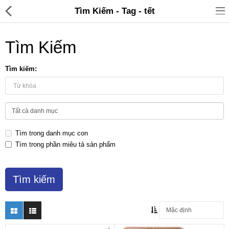
Tìm Kiếm - Tag - tết
Tìm Kiếm
Tìm kiếm:
Đồ gia dụng & Nhà cửa
Điện gia dụng
Tìm trong danh mục con
Đồ tiện ích
Tìm trong phần miêu tả sản phẩm
Đồ chơi trẻ em
Sản phẩm khác
Thương hiệu
Tin tức