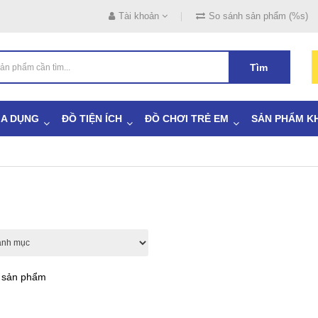
Tài khoản
So sánh sản phẩm (%s)
Tìm
IA DỤNG
ĐỒ TIỆN ÍCH
ĐỒ CHƠI TRẺ EM
SẢN PHẨM K
ả sản phẩm