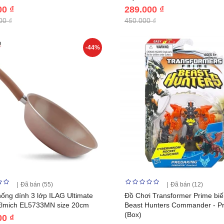
00 ₫
289.000 ₫
00 ₫
450.000 ₫
-44%
Đã bán (55)
Đã bán (12)
ống dính 3 lớp ILAG Ultimate
Đồ Chơi Transformer Prime biế
Elmich EL5733MN size 20cm
Beast Hunters Commander - P
(Box)
00 ₫