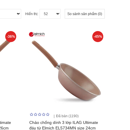
Hiển thị:
So sánh sản phẩm (0)
-36%
-45%
Đã bán (1190)
timate
Chảo chống dính 3 lớp ILAG Ultimate
 26cm
đáy từ Elmich EL5734MN size 24cm