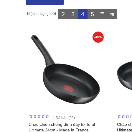
2
3
4
5
Hiện thị dạng lưới:
-40%
Đã bán (20)
Chảo chiên chống dính đáy từ Tefal
Chảo ch
Ultimate 24cm - Made in France
Ultimat