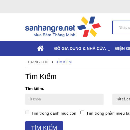
ĐỒ GIA DỤNG & NHÀ CỬA
ĐIỆN G
TRANG CHỦ
TÌM KIẾM
Tìm Kiếm
Tìm kiếm:
Tìm trong danh mục con
Tìm trong phần miêu t