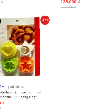
135.000 ₫
 ₫
250.000 ₫
-47%
Đã bán (9)
uôn làm bánh các hình ngộ
Niheshi 6030 hàng Nhật
0 ₫
₫