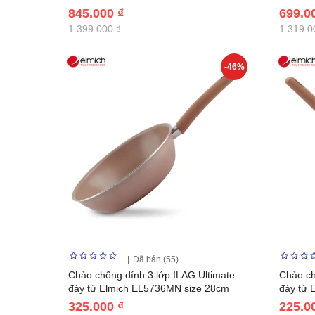
845.000 ₫
699.0
1.399.000 ₫
1.319.0
-46%
Đã bán (55)
Chảo chống dính 3 lớp ILAG Ultimate
Chảo ch
đáy từ Elmich EL5736MN size 28cm
đáy từ 
325.000 ₫
225.0