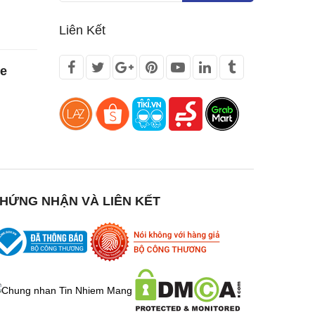
Liên Kết
te
HỨNG NHẬN VÀ LIÊN KẾT