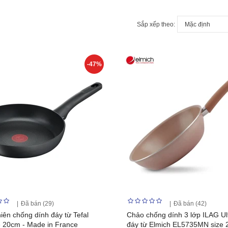
Sắp xếp theo:
-47%
Đã bán (29)
Đã bán (42)
iên chống dính đáy từ Tefal
Chảo chống dính 3 lớp ILAG Ul
e 20cm - Made in France
đáy từ Elmich EL5735MN size