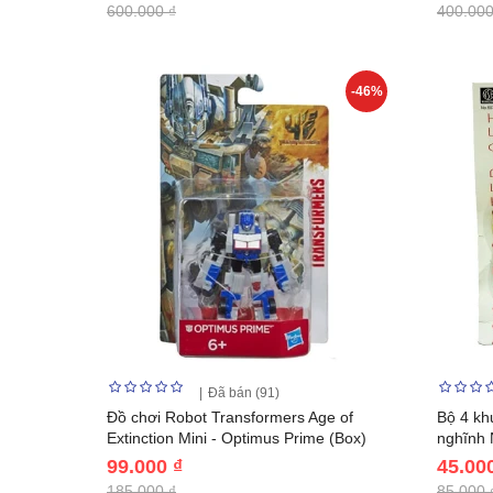
600.000 ₫
400.000
-46%
Đã bán (91)
Đồ chơi Robot Transformers Age of
Bộ 4 kh
Extinction Mini - Optimus Prime (Box)
nghĩnh 
99.000 ₫
45.00
185.000 ₫
85.000 