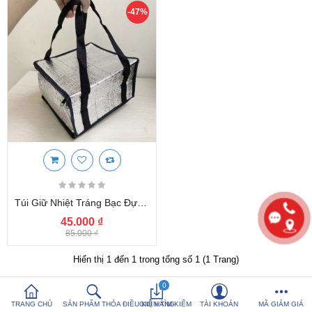
-47%
So sánh sản
Yêu thích (0)
phẩm (%s)
Hotline:
0816 505 655
Tải App SanHangRe nhận Quà
Túi Giữ Nhiệt Tráng Bạc Đựng Hộp Cơm Trưa Kích Thước 24x24x14cm
45.000 ₫
85.000 ₫
Hiển thị 1 đến 1 trong tổng số 1 (1 Trang)
0
TRANG CHỦ
SẢN PHẨM THỎA ĐIỀU KIỆN TÌM KIẾM
GIỎ HÀNG
TÀI KHOẢN
MÃ GIẢM GIÁ