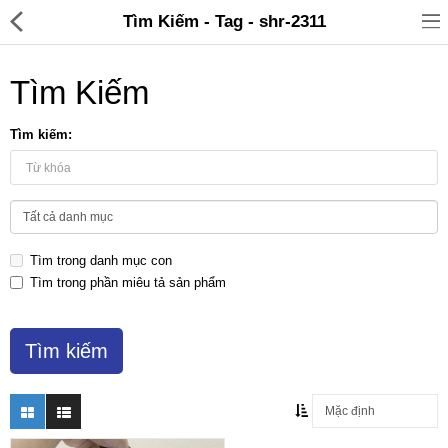
Tìm Kiếm - Tag - shr-2311
Tìm Kiếm
Tìm kiếm:
Đồ gia dụng & Nhà cửa
Điện gia dụng
Tìm trong danh mục con
Đồ tiện ích
Tìm trong phần miêu tả sản phẩm
Đồ chơi trẻ em
Sản phẩm khác
Thương hiệu
Tin tức