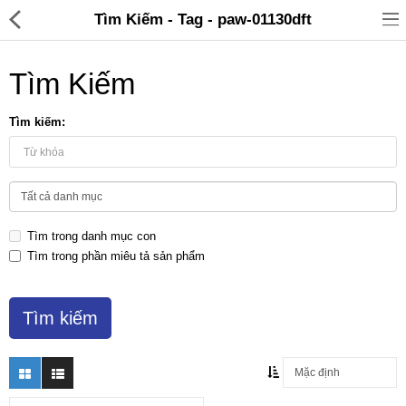
Tìm Kiếm - Tag - paw-01130dft
Tìm Kiếm
Tìm kiếm:
Đồ gia dụng & Nhà cửa
Điện gia dụng
Tìm trong danh mục con
Đồ tiện ích
Tìm trong phần miêu tả sản phẩm
Đồ chơi trẻ em
Sản phẩm khác
Thương hiệu
Tin tức