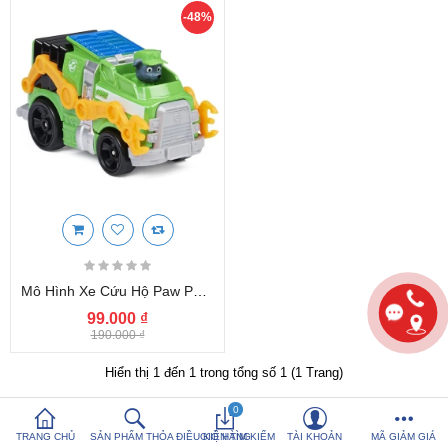
-48%
So sánh sản
Yêu thích (0)
phẩm (%s)
Hotline:
0816 505 655
Tải App SanHangRe nhận Quà
Mô Hình Xe Cứu Hộ Paw Patrol True Metal Tỷ Lệ 1:55 - Rocky Collectible (No Box)
99.000 ₫
190.000 ₫
Hiển thị 1 đến 1 trong tổng số 1 (1 Trang)
0
TRANG CHỦ
SẢN PHẨM THỎA ĐIỀU KIỆN TÌM KIẾM
GIỎ HÀNG
TÀI KHOẢN
MÃ GIẢM GIÁ