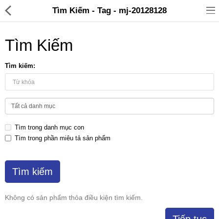
Tìm Kiếm - Tag - mj-20128128
Tìm Kiếm
Tìm kiếm:
Đồ gia dụng & Nhà cửa
Điện gia dụng
Tìm trong danh mục con
Đồ tiện ích
Tìm trong phần miêu tả sản phẩm
Đồ chơi trẻ em
Sản phẩm khác
Thương hiệu
Không có sản phẩm thỏa điều kiện tìm kiếm.
Tin tức