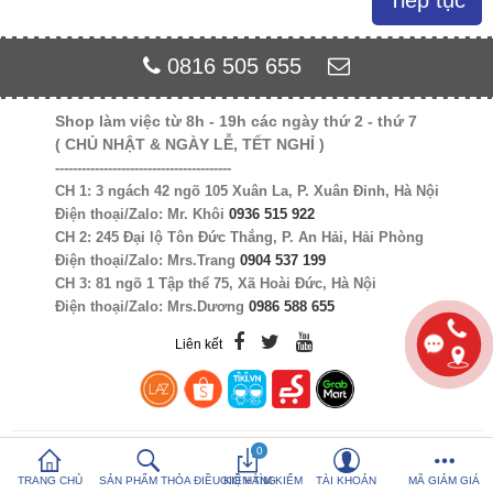
Tiếp tục
So sánh sản
Yêu thích (0)
0816 505 655
phẩm (%s)
Shop làm việc từ 8h - 19h các ngày thứ 2 - thứ 7
Hotline:
0816 505 655
( CHỦ NHẬT & NGÀY LỄ, TẾT NGHỈ )
Tải App SanHangRe nhận Quà
----------------------------------------
CH 1: 3 ngách 42 ngõ 105 Xuân La, P. Xuân Đỉnh, Hà Nội
Điện thoại/Zalo: Mr. Khôi
0936 515 922
CH 2: 245 Đại lộ Tôn Đức Thắng, P. An Hải, Hải Phòng
Điện thoại/Zalo: Mrs.Trang
0904 537 199
CH 3: 81 ngõ 1 Tập thể 75, Xã Hoài Đức, Hà Nội
Điện thoại/Zalo: Mrs.Dương
0986 588 655
Liên kết
0
TRANG CHỦ
SẢN PHẨM THỎA ĐIỀU KIỆN TÌM KIẾM
GIỎ HÀNG
TÀI KHOẢN
MÃ GIẢM GIÁ