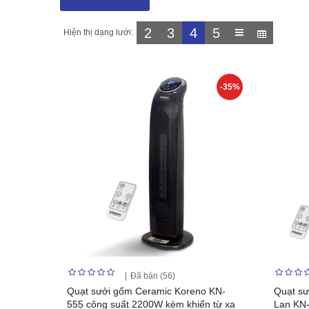
2
3
4
5
Hiện thị dạng lưới:
-35%
Đã bán (56)
Quạt sưởi gốm Ceramic Koreno KN-
Quạt sư
555 công suất 2200W kèm khiển từ xa
Lan KN