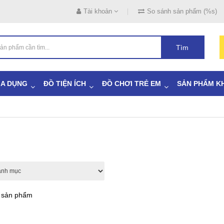
Tài khoản
So sánh sản phẩm (%s)
Tìm
IA DỤNG
ĐỒ TIỆN ÍCH
ĐỒ CHƠI TRẺ EM
SẢN PHẨM K
ả sản phẩm