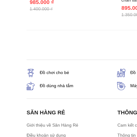
chắn ti
985.000 ₫
895.0
1.400.000 ₫
1.350.0
Đồ chơi cho bé
Đồ
Đồ dùng nhà tắm
Máy
SĂN HÀNG RẺ
THÔNG
Giới thiệu về Săn Hàng Rẻ
Cam kết 
Điều khoản sử dụng
Thông tin