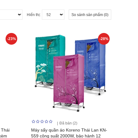
Hiển thị:
So sánh sản phẩm (0)
-23%
-28%
Đã bán (2)
 Thái
Máy sấy quần áo Koreno Thái Lan KN-
 kèm
559 công suất 2000W, bảo hành 12