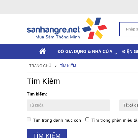
ĐỒ GIA DỤNG & NHÀ CỬA
ĐIỆN G
TRANG CHỦ
TÌM KIẾM
Tìm Kiếm
Tìm kiếm:
Tìm trong danh mục con
Tìm trong phần miêu t