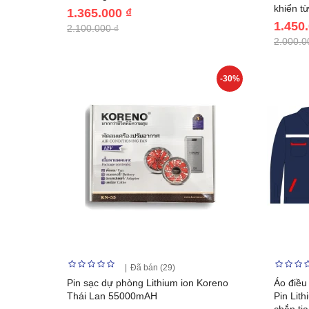
khiển từ
1.365.000 ₫
1.450
2.100.000 ₫
2.000.0
-30%
Đã bán (29)
Pin sạc dự phòng Lithium ion Koreno
Áo điều
Thái Lan 55000mAH
Pin Lit