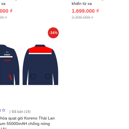
 xa
khiển từ xa
.000 ₫
1.699.000 ₫
00 ₫
2.200.000 ₫
-34%
Đã bán (19)
 hòa quạt gió Koreno Thái Lan
hium 55000mAH chống nóng