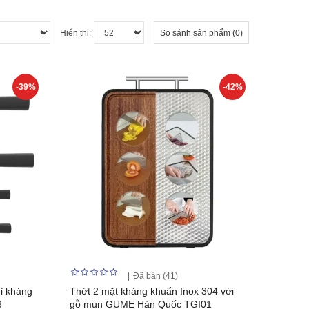
Hiển thị:
So sánh sản phẩm (0)
-39%
-42%
Đã bán (41)
ỉ kháng
Thớt 2 mặt kháng khuẩn Inox 304 với
3
gỗ mun GUME Hàn Quốc TGI01