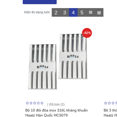
2
3
4
5
Hiện thị dạng lưới:
-42%
Đã bán (2)
Bộ 10 đôi đũa inox 316L kháng khuẩn
Bộ 3 th
Haatz Hàn Quốc HCS079
Haatz 