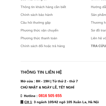
Thông tin khách hàng cần biết
Hướng dẫ
Chính sách bảo hành
Sản phẩm
Câu hỏi thường gặp
Thương h
Phương thức vận chuyển
Sơ đồ tra
Phương thức thanh toán
Liên hệ v
Chính sách đổi hoặc trả hàng
TRA CỨU
THÔNG TIN LIÊN HỆ
Mở cửa : 8H - 19H | Từ thứ 2 - thứ 7
CHỦ NHẬT & NGÀY LỄ, TẾT NGHỈ
0816 505 655
Hotline :
CH 1
:
3 ngách 105/42 ngõ 105 Xuân La, Hà Nội