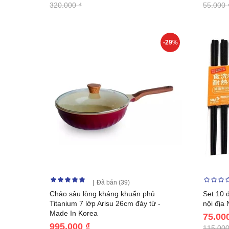
320.000 ₫
55.000 
-29%
Đã bán (39)
Chảo sâu lòng kháng khuẩn phủ
Set 10 
Titanium 7 lớp Arisu 26cm đáy từ -
nội địa
Made In Korea
75.00
995.000 ₫
115.000