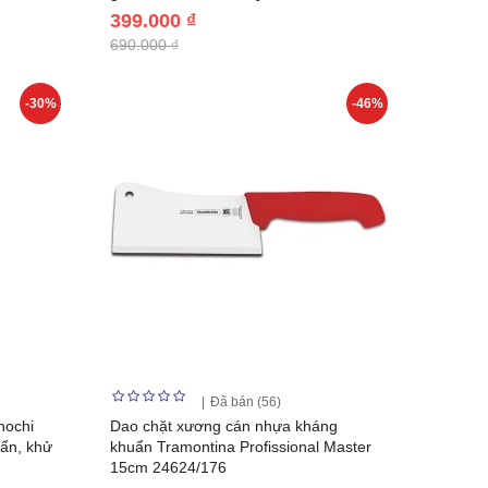
399.000 ₫
690.000 ₫
-30%
-46%
Đã bán (56)
nochi
Dao chặt xương cán nhựa kháng
uẩn, khử
khuẩn Tramontina Profissional Master
15cm 24624/176