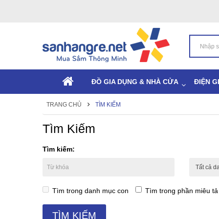
ĐỒ GIA DỤNG & NHÀ CỬA
ĐIỆN G
TRANG CHỦ
TÌM KIẾM
Tìm Kiếm
Tìm kiếm:
Tìm trong danh mục con
Tìm trong phần miêu t