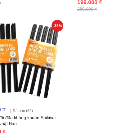
199.000 ₫
₫
285.000 ₫
-35%
Đã bán (65)
đôi đũa kháng khuẩn Shikisai
 Nhật Bản
0 ₫
 ₫