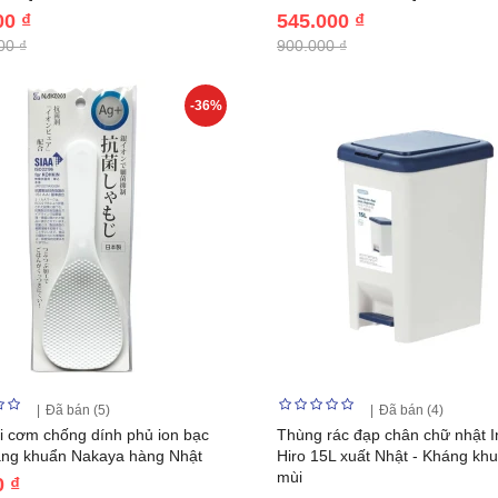
00 ₫
545.000 ₫
00 ₫
900.000 ₫
-36%
Đã bán (5)
Đã bán (4)
i cơm chống dính phủ ion bạc
Thùng rác đạp chân chữ nhật I
ng khuẩn Nakaya hàng Nhật
Hiro 15L xuất Nhật - Kháng kh
mùi
0 ₫