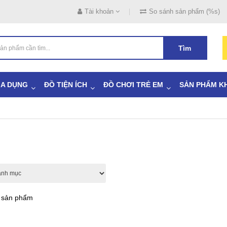
Tài khoản
So sánh sản phẩm (%s)
Tìm
IA DỤNG
ĐỒ TIỆN ÍCH
ĐỒ CHƠI TRẺ EM
SẢN PHẨM K
ả sản phẩm