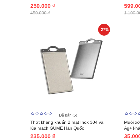
259.000 ₫
599.0
450.000 ₫
1.100.0
-27%
Đã bán (5)
Thớt kháng khuẩn 2 mặt Inox 304 và
Muôi xớ
lúa mạch GUME Hàn Quốc
Ag+ khá
235.000 ₫
35.00