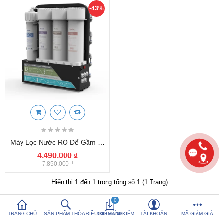
-43%
So sánh sản
Yêu thích (0)
phẩm (%s)
Hotline:
0816 505 655
Tải App SanHangRe nhận Quà
Máy Lọc Nước RO Để Gầm Funiki FP203U, 12 Lõi, 2 Chế Độ (khoáng/tinh Khiết)
4.490.000 ₫
7.850.000 ₫
Hiển thị 1 đến 1 trong tổng số 1 (1 Trang)
0
TRANG CHỦ
SẢN PHẨM THỎA ĐIỀU KIỆN TÌM KIẾM
GIỎ HÀNG
TÀI KHOẢN
MÃ GIẢM GIÁ