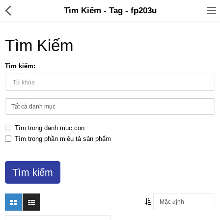
Tìm Kiếm - Tag - fp203u
Tìm Kiếm
Tìm kiếm:
Đồ gia dụng & Nhà cửa
Điện gia dụng
Tìm trong danh mục con
Đồ tiện ích
Tìm trong phần miêu tả sản phẩm
Đồ chơi trẻ em
Sản phẩm khác
Thương hiệu
Tin tức