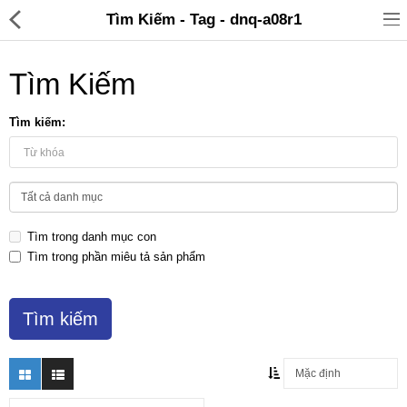
Tìm Kiếm - Tag - dnq-a08r1
Tìm Kiếm
Tìm kiếm:
Đồ gia dụng & Nhà cửa
Điện gia dụng
Tìm trong danh mục con
Đồ tiện ích
Tìm trong phần miêu tả sản phẩm
Đồ chơi trẻ em
Sản phẩm khác
Thương hiệu
Tin tức