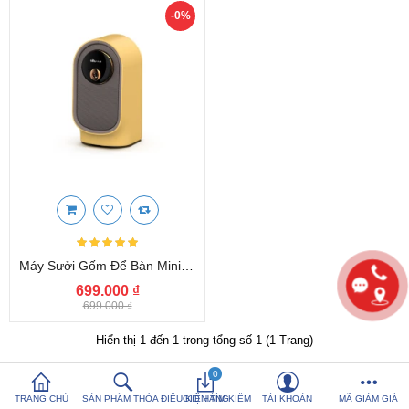
-0%
So sánh sản
Yêu thích (0)
phẩm (%s)
Hotline:
0816 505 655
Tải App SanHangRe nhận Quà
Máy Sưởi Gốm Để Bàn Mini Bear DNQ-A08R1 Kèm Tạo Ẩm, Bảo Hành 18 Tháng
699.000 ₫
699.000 ₫
Hiển thị 1 đến 1 trong tổng số 1 (1 Trang)
0
TRANG CHỦ
SẢN PHẨM THỎA ĐIỀU KIỆN TÌM KIẾM
GIỎ HÀNG
TÀI KHOẢN
MÃ GIẢM GIÁ