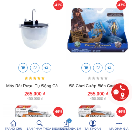
-41%
-43%
So sánh sản
Yêu thích (0)
phẩm (%s)
Hotline:
0816 505 655
Tải App SanHangRe nhận Quà
Máy Rót Rượu Tự Động Cảm Biến Thông Minh Hồng Quang
Đồ Chơi Cướp Biển Caribe : Thuyền, Cá Mập Và Herry - Ghost Shark Attack
265.000 ₫
255.000 ₫
450.000 ₫
450.000 ₫
-46%
-46%
0
TRANG CHỦ
SẢN PHẨM THỎA ĐIỀU KIỆN TÌM KIẾM
GIỎ HÀNG
TÀI KHOẢN
MÃ GIẢM GIÁ