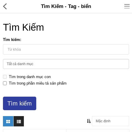
Tìm Kiếm - Tag - biển
Tìm Kiếm
Tìm kiếm:
Đồ gia dụng & Nhà cửa
Điện gia dụng
Tìm trong danh mục con
Đồ tiện ích
Tìm trong phần miêu tả sản phẩm
Đồ chơi trẻ em
Sản phẩm khác
Thương hiệu
Tin tức