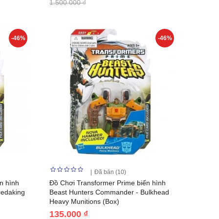
1.500.000 ₫
-46%
-46%
Đã bán (10)
n hình
Đồ Chơi Transformer Prime biến hình
redaking
Beast Hunters Commander - Bulkhead
Heavy Munitions (Box)
135.000 ₫