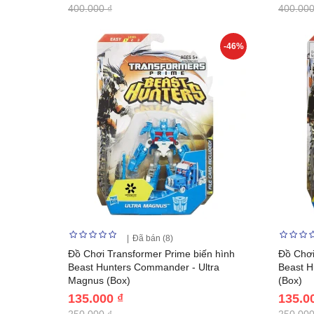
400.000 ₫
400.000
-46%
Đã bán (8)
Đồ Chơi Transformer Prime biến hình
Đồ Chơi
Beast Hunters Commander - Ultra
Beast H
Magnus (Box)
(Box)
135.000 ₫
135.0