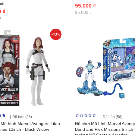
ải
55.000 ₫
0 ₫
95.000 ₫
₫
-43%
Đã bán (36)
Đã bán (56)
 Mô hình Marvel Avengers Titan
Đồ chơi Mô hình Marvel Aveng
ries 12inch - Black Widow
Bend and Flex Missions 6 inch 