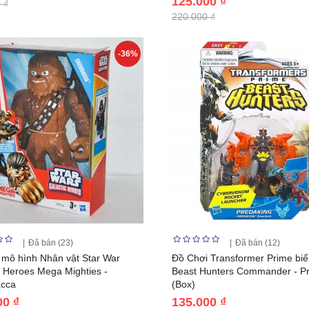
125.000 ₫
 ₫
220.000 ₫
-36%
Đã bán (23)
Đã bán (12)
 mô hình Nhân vật Star War
Đồ Chơi Transformer Prime biế
c Heroes Mega Mighties -
Beast Hunters Commander - P
cca
(Box)
00 ₫
135.000 ₫