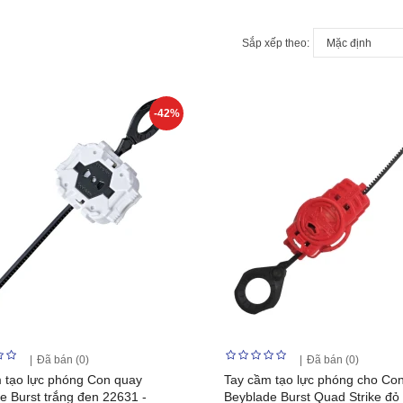
Sắp xếp theo:
-42%
Đã bán (0)
Đã bán (0)
 tạo lực phóng Con quay
Tay cầm tạo lực phóng cho Co
e Burst trắng đen 22631 -
Beyblade Burst Quad Strike đỏ