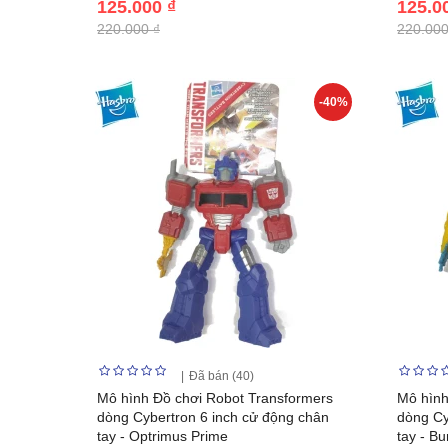
125.000 ₫
125.0
220.000 ₫
220.000
-40%
Đã bán (40)
Mô hình Đồ chơi Robot Transformers
Mô hình
dòng Cybertron 6 inch cử động chân
dòng Cy
tay - Optrimus Prime
tay - B