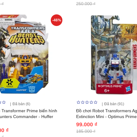
 ₫
250.000 ₫
-46%
Đã bán (6)
Đã bán (91)
 Transformer Prime biến hình
Đồ chơi Robot Transformers Ag
unters Commander - Huffer
Extinction Mini - Optimus Prime
99.000 ₫
00 ₫
185.000 ₫