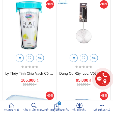
-38%
-39%
So sánh sản
Yêu thích (0)
phẩm (%s)
Hotline:
0816 505 655
Tải App SanHangRe nhận Quà
Ly Thủy Tinh Chia Vạch Có Nắp Glasslock Flat Shaker PC818S 450ml
Dụng Cụ Rây, Lọc, Vớt Thực Phẩm Locknlock 15cm CKT304
165.000 ₫
95.000 ₫
265.000 ₫
155.000 ₫
-40%
-48%
0
TRANG CHỦ
SẢN PHẨM THỎA ĐIỀU KIỆN TÌM KIẾM
GIỎ HÀNG
TÀI KHOẢN
MÃ GIẢM GIÁ