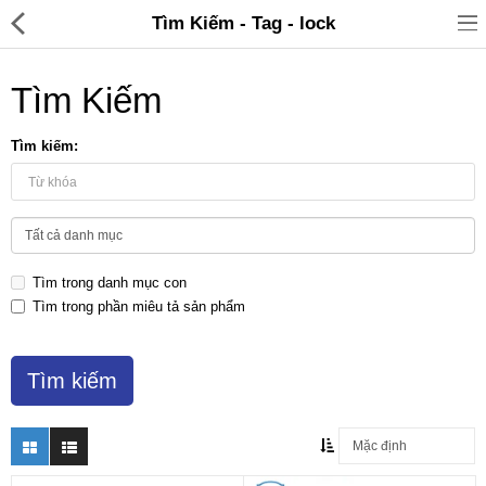
Tìm Kiếm - Tag - lock
Tìm Kiếm
Tìm kiếm:
Đồ gia dụng & Nhà cửa
Điện gia dụng
Tìm trong danh mục con
Đồ tiện ích
Tìm trong phần miêu tả sản phẩm
Đồ chơi trẻ em
Sản phẩm khác
Thương hiệu
Tin tức