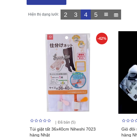
2
3
4
5
Hiện thị dạng lưới:
-42%
Đã bán (5)
Túi giặt tất 36x40cm Niheshi 7023
Giỏ đôi
hàng Nhật
hàng N