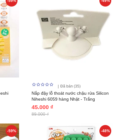
-59%
-49%
Đã bán (35)
heshi
Nắp đậy lỗ thoát nước chậu rửa Silicon
Niheshi 6059 hàng Nhật - Trắng
45.000 ₫
89.000 ₫
-59%
-48%