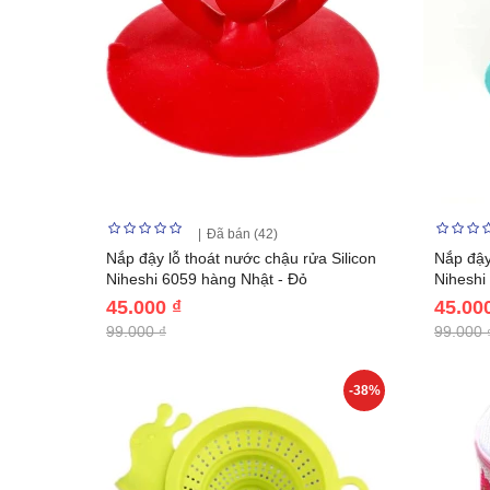
Đã bán (42)
Nắp đậy lỗ thoát nước chậu rửa Silicon
Nắp đậy
Niheshi 6059 hàng Nhật - Đỏ
Niheshi
45.000 ₫
45.00
99.000 ₫
99.000 
-38%