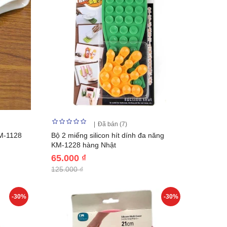
Đã bán (7)
KM-1128
Bộ 2 miếng silicon hít dính đa năng
KM-1228 hàng Nhật
65.000 ₫
125.000 ₫
-30%
-30%