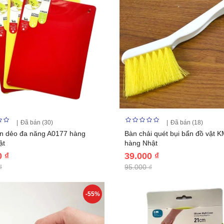
Đã bán (30)
Đã bán (18)
n dẻo đa năng A0177 hàng
Bàn chải quét bụi bẩn đồ vật 
ật
hàng Nhật
0 ₫
39.000 ₫
₫
95.000 ₫
-55%