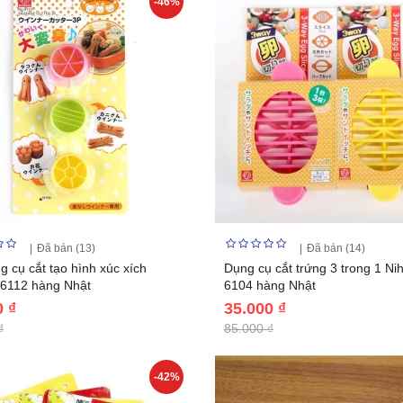
-46%
Đã bán (13)
Đã bán (14)
g cụ cắt tạo hình xúc xích
Dụng cụ cắt trứng 3 trong 1 Ni
 6112 hàng Nhật
6104 hàng Nhật
0 ₫
35.000 ₫
₫
85.000 ₫
-42%