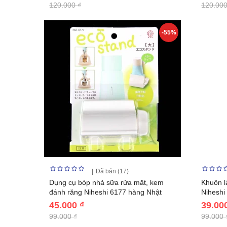
120.000 ₫
120.000
-55%
Đã bán (17)
Dụng cụ bóp nhả sữa rửa măt, kem
Khuôn l
đánh răng Niheshi 6177 hàng Nhật
Niheshi
45.000 ₫
39.00
99.000 ₫
99.000 