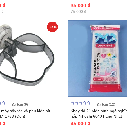
0 ₫
35.000 ₫
 ₫
75.000 ₫
-46%
Đã bán (9)
Đã bán (12)
 máy sấy tóc và phụ kiện hít
Khay đá 21 viên hình ngộ ngh
SM-1753 (Đen)
nắp Niheshi 6040 hàng Nhật
0 ₫
45.000 ₫