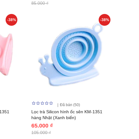
85.000 ₫
-38%
-38%
Đã bán (50)
-1351
Lọc trà Silicon hình ốc sên KM-1351
hàng Nhật (Xanh biển)
65.000 ₫
105.000 ₫