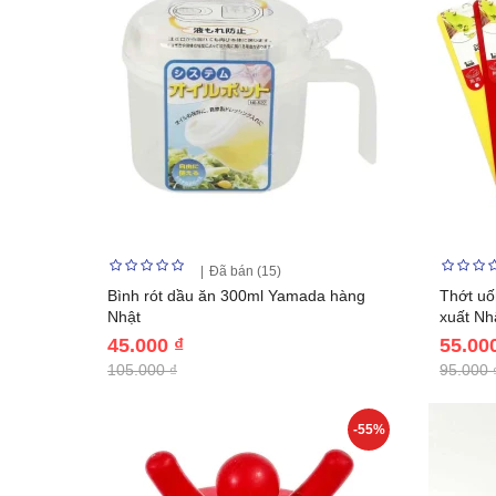
Đã bán (15)
Bình rót dầu ăn 300ml Yamada hàng
Thớt uố
Nhật
xuất Nh
45.000 ₫
55.00
105.000 ₫
95.000 
-55%