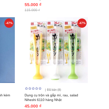
55.000 ₫
115.000 ₫
-47%
-47%
Đã bán (8)
ĩnh kèm
Dụng cụ trộn và gắp mì, rau, salad
Niheshi 6110 hàng Nhật
45.000 ₫