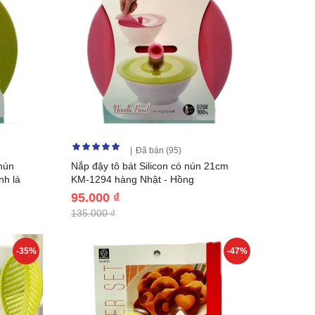
Đã bán (95)
 nún
Nắp đậy tô bát Silicon có nún 21cm
nh lá
KM-1294 hàng Nhật - Hồng
95.000 ₫
135.000 ₫
-35%
-47%