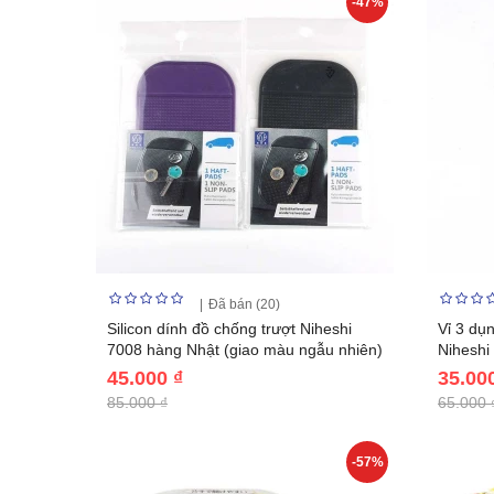
-47%
Đã bán (20)
Silicon dính đồ chống trượt Niheshi
Vỉ 3 dụn
7008 hàng Nhật (giao màu ngẫu nhiên)
Niheshi
45.000 ₫
35.00
85.000 ₫
65.000 
-57%