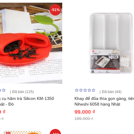
-51%
Đã bán (125)
Đã bán (44)
 cụ hãm trà Silicon KM-1350
Khay để đũa thìa gọn gàng, tiện
ật - Đỏ
Niheshi 6058 hàng Nhật
0 ₫
99.000 ₫
 ₫
185.000 ₫