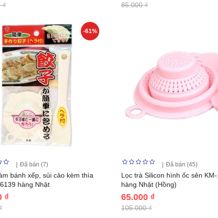
 ₫
85.000 ₫
-61%
Đã bán (7)
Đã bán (45)
àm bánh xếp, sủi cảo kèm thìa
Lọc trà Silicon hình ốc sên KM
 6139 hàng Nhật
hàng Nhật (Hồng)
0 ₫
65.000 ₫
₫
105.000 ₫