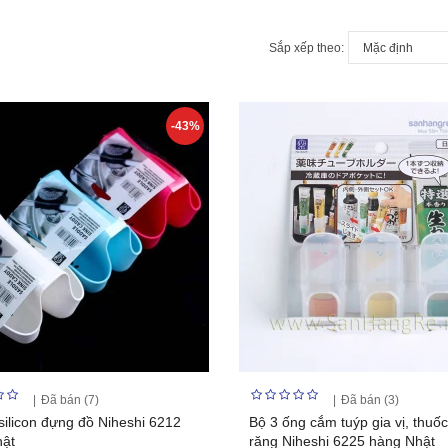
Sắp xếp theo:
-43%
Đã bán (7)
Đã bán (3)
 silicon đựng đồ Niheshi 6212
Bộ 3 ống cắm tuýp gia vị, thuố
hật
răng Niheshi 6225 hàng Nhật