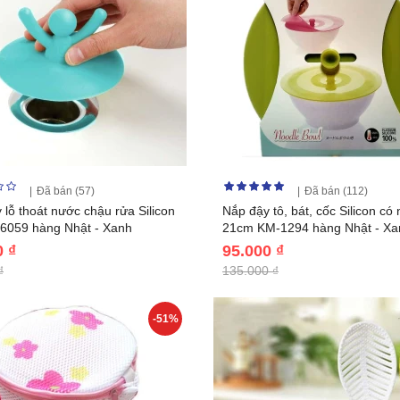
Đã bán (57)
Đã bán (112)
 lỗ thoát nước chậu rửa Silicon
Nắp đậy tô, bát, cốc Silicon có
 6059 hàng Nhật - Xanh
21cm KM-1294 hàng Nhật - Xa
0 ₫
95.000 ₫
₫
135.000 ₫
-51%