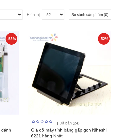
Hiển thị:
So sánh sản phẩm (0)
-53%
-52%
Đã bán (24)
c đánh
Giá đỡ máy tính bảng gấp gọn Niheshi
6221 hàng Nhật