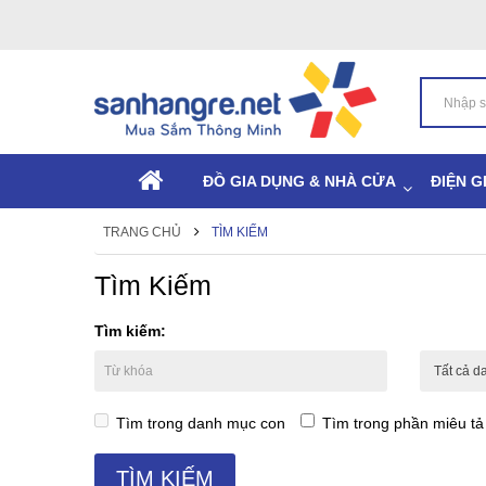
ĐỒ GIA DỤNG & NHÀ CỬA
ĐIỆN G
TRANG CHỦ
TÌM KIẾM
Tìm Kiếm
Tìm kiếm:
Tìm trong danh mục con
Tìm trong phần miêu t