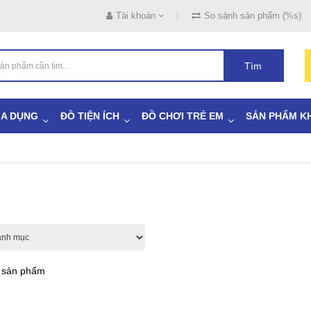
Tài khoản
So sánh sản phẩm (%s)
Tìm
IA DỤNG
ĐỒ TIỆN ÍCH
ĐỒ CHƠI TRẺ EM
SẢN PHẨM K
ả sản phẩm