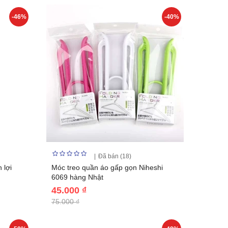
-46%
-40%
Đã bán (18)
 lợi
Móc treo quần áo gấp gọn Niheshi
6069 hàng Nhật
45.000 ₫
75.000 ₫