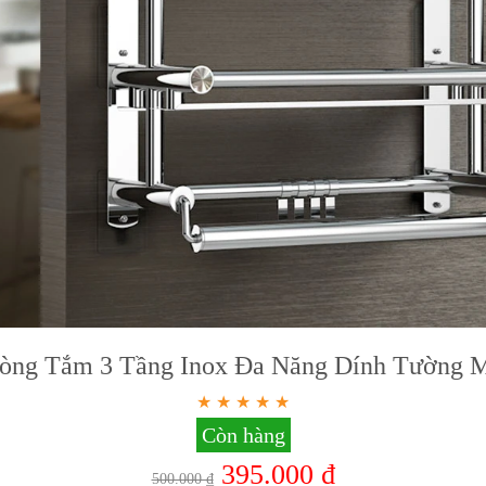
òng Tắm 3 Tầng Inox Đa Năng Dính Tường 
Còn hàng
395.000 ₫
500.000 ₫