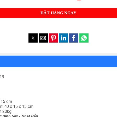
ĐẶT HÀNG NGAY
19
x 15 cm
n: 40 x 15 x 15 cm
ới 20kg
g dính 5M - Nhật Bản