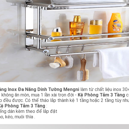
ầng Inox Đa Năng Dính Tường Mengni
làm từ chất liệu inox 3
, không ăn mòn, mua 1 lần xài trọn đời -
Kệ Phòng Tắm 3 Tầng
c
p đều được. Có thế tháo lắp thành kệ 1 tầng hoặc 2 tầng tùy nhu
Kệ Phòng Tắm 3 Tầng
:
iếng dán kèm theo để lắp đặt
, kéo, muôi thìa .