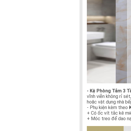
- Kệ Phòng Tắm 3 T
vĩnh viễn không rỉ sét
hoặc vật dụng nhà bế
- Phụ kiện kèm theo
+ Có ốc vít tắc kê m
+ Móc treo để dao nạo