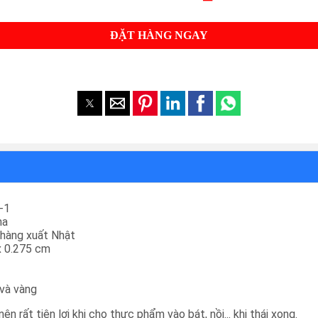
ĐẶT HÀNG NGAY
-1
na
 hàng xuất Nhật
x 0.275 cm
 và vàng
n rất tiện lợi khi cho thực phẩm vào bát, nồi... khi thái xong.