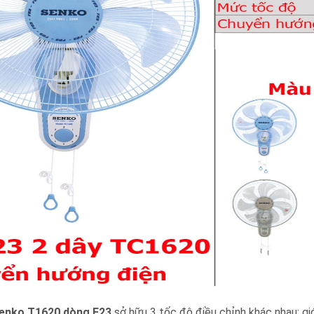
Senko T1620 dòng F23
sở hữu 3 tốc độ điều chỉnh khác nhau: gió