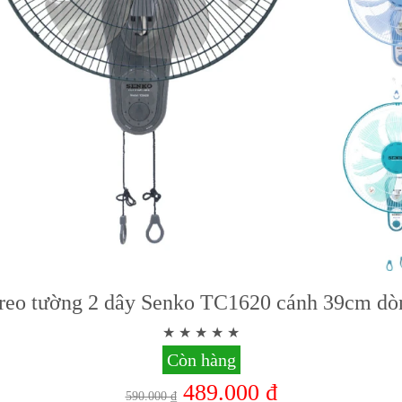
treo tường 2 dây Senko TC1620 cánh 39cm dò
Còn hàng
489.000 ₫
590.000 ₫