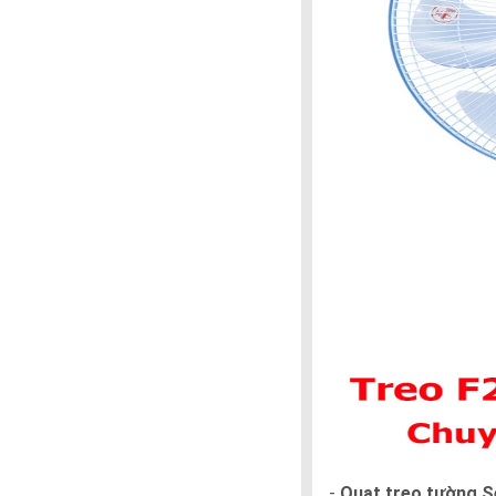
-
Quạt treo tường 