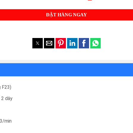
ĐẶT HÀNG NGAY
 F23)
 2 dây
m3/min