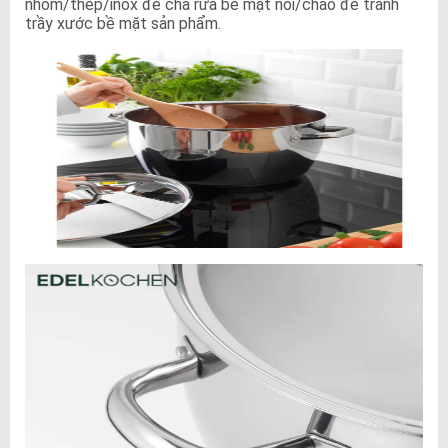
nhôm/thép/inox để chà rửa bề mặt nồi/chảo để tránh
trầy xước bề mặt sản phẩm.