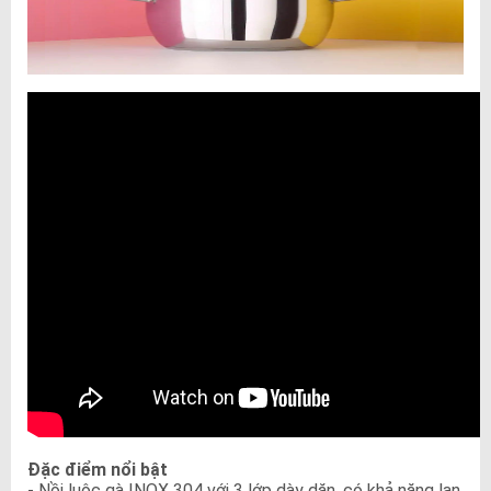
Đặc điểm nổi bật
- Nồi luộc gà INOX 304 với 3 lớp dày dặn, có khả năng lan