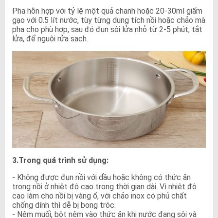
Pha hỗn hợp với tỷ lệ một quả chanh hoặc 20-30ml giấm
gạo với 0.5 lít nước, tùy từng dung tích nồi hoặc chảo mà
pha cho phù hợp, sau đó đun sôi lửa nhỏ từ 2-5 phút, tắt
lửa, để nguội rửa sạch.
3.Trong quá trình sử dụng:
- Không được đun nồi với dầu hoặc không có thức ăn
trong nồi ở nhiệt độ cao trong thời gian dài. Vì nhiệt độ
cao làm cho nồi bị vàng ố, với chảo inox có phủ chất
chống dính thì dễ bị bong tróc.
- Nêm muối, bột nêm vào thức ăn khi nước đang sôi và