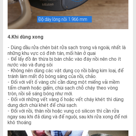
4.Khi dùng xong
- Dùng dầu rửa chén bát rửa sạch trong và ngoài, nhất là
những khu vực có đính tán, mối hàn ở quai
- Để lấy đồ ăn thừa bị bán chắc vào đáy nồi nên cho ít
nước vào và đung sôi
- Không nên dùng các vật dụng cọ nồi bằng kim loại, để
tránh làm mất độ bóng sáng của nồi, chảo.
- Đối với vết ố vàng chỉ cần dùng một miếng vải mềm
tẩm chanh hoặc giấm, chùi sạch chỗ cháy theo vòng
tròn, nồi sẽ sáng bóng như mới.
- Đối với những vết vàng ố hoặc vết cháy khét thì dùng
dung dịch chùi khét để chùi sạch.
- Đối với nồi, thân nồi hoặc vung có silicon thì cần rửa
ngay sau khi đã dùng và để nguội, sau khi rửa xong để nơi
khô thoáng