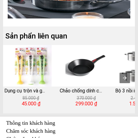
Sản phẩn liên quan
Dụng cụ trộn và g
...
Chảo chống dính c
...
Bộ 3 nồi i
85.000 ₫
370.000 ₫
2.4
45.000 ₫
299.000 ₫
1.5
Thông tin khách hàng
Chăm sóc khách hàng