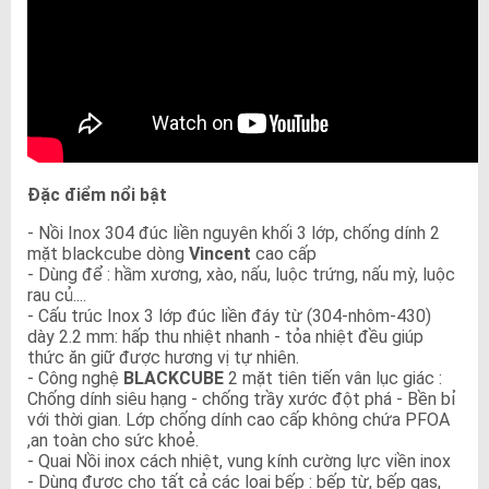
Đặc điểm nổi bật
- Nồi Inox 304 đúc liền nguyên khối 3 lớp, chống dính 2
mặt blackcube dòng
Vincent
cao cấp
- Dùng để : hầm xương, xào, nấu, luộc trứng, nấu mỳ, luộc
rau củ....
- Cấu trúc Inox 3 lớp đúc liền đáy từ (304-nhôm-430)
dày 2.2 mm: hấp thu nhiệt nhanh - tỏa nhiệt đều giúp
thức ăn giữ được hương vị tự nhiên.
- Công nghệ
BLACKCUBE
2 mặt tiên tiến vân lục giác :
Chống dính siêu hạng - chống trầy xước đột phá - Bền bỉ
với thời gian. Lớp chống dính cao cấp không chứa PFOA
,an toàn cho sức khoẻ.
- Quai Nồi inox cách nhiệt, vung kính cường lực viền inox
- Dùng được cho tất cả các loại bếp : bếp từ, bếp gas,