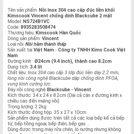
Tên sản phẩm:
Nồi Inox 304 cao cấp đúc liền khối
Kimscook Vincent chống dính Blackcube 2 mặt
Model:
NS724B1VC
Code:
8935283508474
Thương hiệu:
Kimscook Hàn Quốc
Dòng sản phẩm:
Vincent
Loại nồi:
Nồi hầm thành thấp
Sản xuất tại
Việt Nam
-
Công ty TNHH Kims Cook Việt
Nam
Đường kính :
Ø24cm (9.4 inch), thành cao 8.2cm
Dung tích:
3.4 lít
Chất liệu:
Inox 304 cao cấp 3 lớp đúc liền dày 2.2 mm,
lòng nồi công nghệ Blackcube dập chống dính PFOA,
vung kính cường lực
Đáy nồi công nghệ
Blackcube - Vincent
Kích thước: 34 x 24 x 8.2cm (Dài cả cán x đường kính x
chiều cao đến miệng nồi)
Trọng lượng: 2.2kg
Kích thước đóng hộp: 35 x 27 x 10cm
Sản phẩm dùng được trên tất cả các loại bếp kể cả bếp
từ, bếp hồng ngoại, bếp điện, bếp gas ...
Dùng được trong máy rửa chén, lò nướng nhưng không