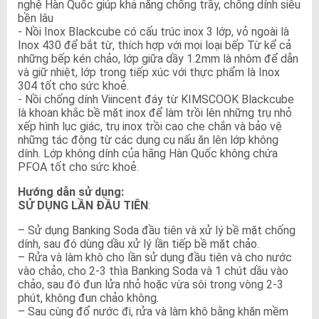
nghệ Hàn Quốc giúp khả năng chống trầy, chống dính siêu
bền lâu
- Nồi Inox Blackcube có cấu trúc inox 3 lớp, vỏ ngoài là
Inox 430 để bắt từ, thích hợp với mọi loại bếp Từ kể cả
những bếp kén chảo, lớp giữa dầy 1.2mm là nhôm để dẫn
và giữ nhiệt, lớp trong tiếp xúc với thực phẩm là Inox
304 tốt cho sức khoẻ.
- Nồi chống dính Viincent đáy từ KIMSCOOK Blackcube
là khoan khắc bề mặt inox để làm trồi lên những trụ nhỏ
xếp hình lục giác, trụ inox trồi cao che chắn và bảo vệ
những tác động từ các dụng cụ nấu ăn lên lớp không
dính. Lớp không dính của hãng Hàn Quốc không chứa
PFOA tốt cho sức khoẻ.
Hướng dẫn sử dụng:
SỬ DỤNG LẦN ĐẦU TIÊN
:
– Sử dụng Banking Soda đầu tiên và xử lý bề mặt chống
dính, sau đó dùng dầu xử lý lần tiếp bề mặt chảo.
– Rửa và làm khô cho lần sử dụng đầu tiên và cho nước
vào chảo, cho 2-3 thìa Banking Soda và 1 chút dầu vào
chảo, sau đó đun lửa nhỏ hoặc vừa sôi trong vòng 2-3
phút, không đun chảo không.
– Sau cùng đổ nước đi, rửa và làm khô bằng khăn mềm