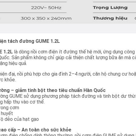
điện tách đường GUME 1.2L
E 1.2L
là dòng nồi cơm điện ít đường thế hệ mới, ứng dụng côn
Quốc. Sản phẩm không chỉ giúp cải thiện chất lượng bữa ăn mà c
ặng hiệu quả.
 hiện đại, nồi phù hợp cho gia đình 2–4 người, căn hộ chung cư h
c khỏe.
ờng – giảm tinh bột theo tiêu chuẩn Hàn Quốc
ờng GUME sử dụng phương pháp tách đường và tinh bột dư thừa 
g hấp thụ vào cơ thể.
trong cơm
 huyết
độ dẻo của hạt gạo
 cao cấp – An toàn cho sức khỏe
i cơm điện chống dính thông thường, nồi cơm điện GUME sử dụng 