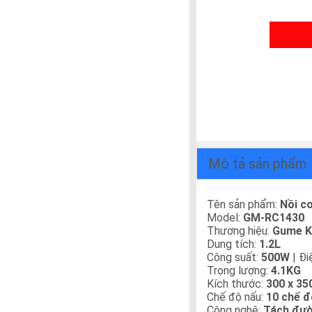
Mô tả sản phẩm
Tên sản phẩm:
Nồi c
Model:
GM-RC1430
Thương hiệu:
Gume K
Dung tích:
1.2L
Công suất:
500W
| Đi
Trọng lượng:
4.1KG
Kích thước:
300 x 3
Chế độ nấu:
10 chế đ
Công nghệ:
Tách đườ