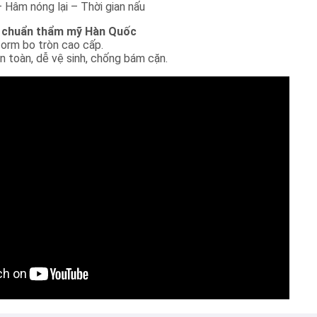
 Hâm nóng lại – Thời gian nấu
 – chuẩn thẩm mỹ Hàn Quốc
form bo tròn cao cấp.
n toàn, dễ vệ sinh, chống bám cặn.