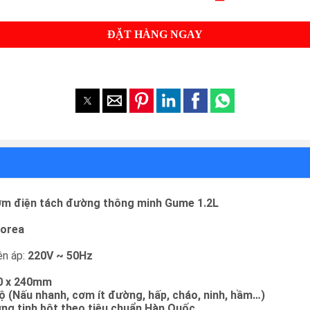
ĐẶT HÀNG NGAY
ơm điện tách đường thông minh Gume 1.2L
orea
ện áp:
220V ~ 50Hz
50 x 240mm
ộ (Nấu nhanh, cơm ít đường, hấp, cháo, ninh, hầm…)
ng tinh bột theo tiêu chuẩn Hàn Quốc