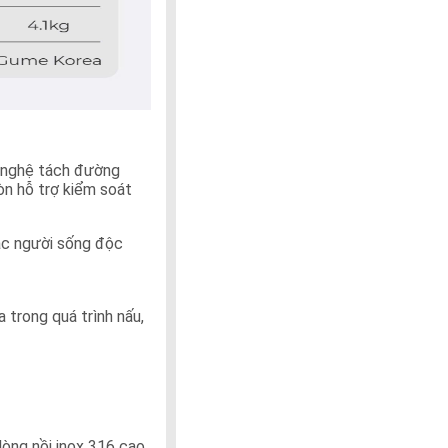
g nghệ tách đường
òn hỗ trợ kiểm soát
oặc người sống độc
trong quá trình nấu,
lòng nồi inox 316 cao