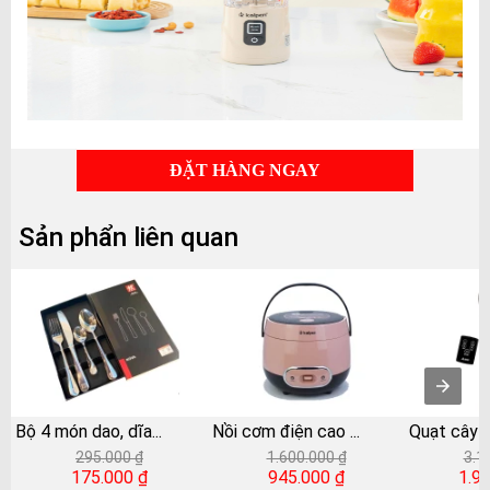
ĐẶT HÀNG NGAY
Sản phẩn liên quan
Bộ 4 món dao, dĩa
...
Nồi cơm điện cao
...
Quạt cây 
295.000 ₫
1.600.000 ₫
3.1
175.000 ₫
945.000 ₫
1.9