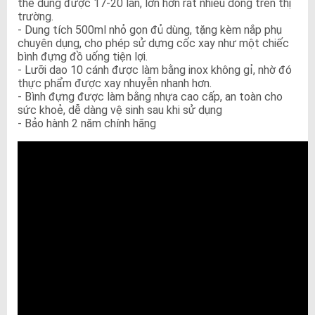
thể dùng được 17-20 lần, lớn hơn rất nhiều dòng trên thị
trường.
- Dung tích 500ml nhỏ gọn đủ dùng, tặng kèm nắp phụ
chuyên dụng, cho phép sử dựng cốc xay như một chiếc
bình đựng đồ uống tiện lợi.
- Lưỡi dao 10 cánh được làm bằng inox không gỉ, nhờ đó
thực phẩm được xay nhuyễn nhanh hơn.
- Bình đựng được làm bằng nhựa cao cấp, an toàn cho
sức khoẻ, dễ dàng vệ sinh sau khi sử dụng
- Bảo hành 2 năm chính hãng