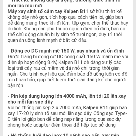
mọi lúc mọi nơi
Máy xay sinh tố cầm tay Kalpen B11
sở hữu thiết kế
không dây nhỏ gọn, tích hợp quai xách tiện lợi, giúp bạn
dễ dàng mang theo khi đi làm, tập gym, chơi thể thao hay
du lịch. Không cần phụ thuộc nguồn điện cố định, bạn có
thể chủ động chuẩn bị ly sinh tố tươi ngon, duy trì thói
quen ăn uống lành mạnh ở bất cứ đâu.
- Động cơ DC mạnh mẽ 150 W, xay nhanh và ổn định
Được trang bị động cơ DC công suất 150 W mạnh mẽ với
điện áp hoạt động 8.4V, Kalpen B11 dễ dàng xử lý các
loại trái cây, rau củ mềm và đá nhỏ chỉ trong thời gian
ngắn. Chu trình xay hiệu quả đảm bảo đồ uống luôn có độ
mịn hoàn hảo, giúp tiết kiệm thời gian đáng kể cho người
bận rộn.
- Pin kép dung lượng lớn 4000 mAh, lên tới 20 lần xay
cho mỗi lần sạc đầy
Với hệ thống pin kép 2 x 2000 mAh,
Kalpen B11
giúp bạn
xay 17-20 ly sinh tố sau mỗi lần sạc đầy. Cổng sạc Type-
C tiện lợi giúp bạn dễ dàng nạp năng lượng qua sạc dự
phòng hoặc adapter điện thoại để tiếp tục sử dụng.
- Hệ thống lưỡi dao inox 10 cánh cao cấp, xay mịn