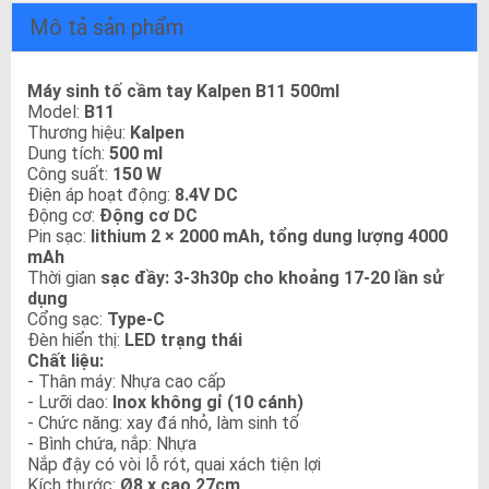
Mô tả sản phẩm
Máy sinh tố cầm tay Kalpen B11 500ml
Model:
B11
Thương hiệu:
Kalpen
Dung tích:
500 ml
Công suất:
150 W
Điện áp hoạt động:
8.4V DC
Động cơ:
Động cơ DC
Pin sạc:
lithium 2 × 2000 mAh, tổng dung lượng 4000
mAh
Thời gian
sạc đầy: 3-3h30p cho khoảng 17-20 lần sử
dụng
Cổng sạc:
Type-C
Đèn hiển thị:
LED trạng thái
Chất liệu:
- Thân máy: Nhựa cao cấp
- Lưỡi dao:
Inox không gỉ (10 cánh)
- Chức năng: xay đá nhỏ, làm sinh tố
- Bình chứa, nắp: Nhựa
Nắp đậy có vòi lỗ rót, quai xách tiện lợi
Kích thước:
Ø8 x cao 27cm